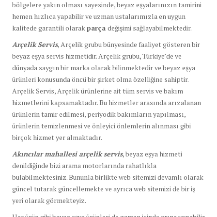
bölgelere yakın olması sayesinde, beyaz eşyalarınızın tamirini
hemen hızlıca yapabilir ve uzman ustalarımızla en uygun
kalitede garantili olarak
parça
değişimi sağlayabilmektedir.
Arçelik Servis
, Arçelik grubu bünyesinde faaliyet gösteren bir
beyaz eşya servis hizmetidir. Arçelik grubu, Türkiye’de ve
dünyada saygın bir marka olarak bilinmektedir ve beyaz eşya
ürünleri konusunda öncü bir şirket olma özelliğine sahiptir.
Arçelik Servis, Arçelik ürünlerine ait tüm servis ve bakım
hizmetlerini kapsamaktadır. Bu hizmetler arasında arızalanan
ürünlerin tamir edilmesi, periyodik bakımların yapılması,
ürünlerin temizlenmesi ve önleyici önlemlerin alınması gibi
birçok hizmet yer almaktadır.
Akıncılar mahallesi arçelik servis
, beyaz eşya hizmeti
denildiğinde bizi arama motorlarında rahatlıkla
bulabilmektesiniz. Bununla birlikte web sitemizi devamlı olarak
güncel tutarak güncellemekte ve ayrıca web sitemizi de bir iş
yeri olarak görmekteyiz.
Her ürün gibi beyaz eşya ürünleri de zaman içinde arıza yapabilir