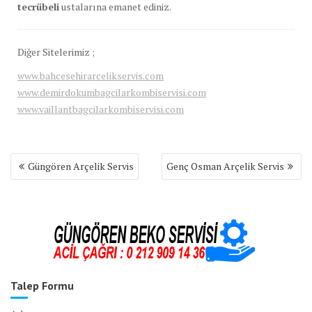
tecrübeli
ustalarına emanet ediniz.
Diğer Sitelerimiz ;
www.bahcesehirarcelikservis.com
www.demirdokumbagcilarkombiservisi.com
www.vaillantbagcilarkombiservisi.com
Yazı
Güngören Arçelik Servis
Genç Osman Arçelik Servis
gezinmesi
Talep Formu