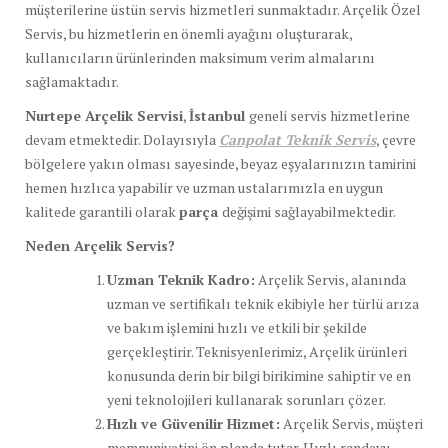
müşterilerine üstün servis hizmetleri sunmaktadır. Arçelik Özel
Servis, bu hizmetlerin en önemli ayağını oluşturarak,
kullanıcıların ürünlerinden maksimum verim almalarını
sağlamaktadır.
Nurtepe Arçelik Servisi
,
İstanbul
geneli servis hizmetlerine
devam etmektedir. Dolayısıyla
Canpolat Teknik Servis
, çevre
bölgelere yakın olması sayesinde, beyaz eşyalarınızın tamirini
hemen hızlıca yapabilir ve uzman ustalarımızla en uygun
kalitede garantili olarak
parça
değişimi sağlayabilmektedir.
Neden Arçelik Servis?
Uzman Teknik Kadro:
Arçelik Servis, alanında
uzman ve sertifikalı teknik ekibiyle her türlü arıza
ve bakım işlemini hızlı ve etkili bir şekilde
gerçekleştirir. Teknisyenlerimiz, Arçelik ürünleri
konusunda derin bir bilgi birikimine sahiptir ve en
yeni teknolojileri kullanarak sorunları çözer.
Hızlı ve Güvenilir Hizmet:
Arçelik Servis, müşteri
memnuniyetini ön planda tutar. Hızlı randevu