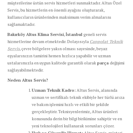
müşterilerine üstün servis hizmetleri sunmaktadır. Altus Özel
Servis, bu hizmetlerin en önemli ayağını oluşturarak,
kullanıcıların ürünlerinden maksimum verim almalarını
sağlamaktadır.
Bakırköy Altus Klima Servisi
,
İstanbul
geneli servis
hizmetlerine devam etmektedir. Dolayısıyla
Canpolat Teknik
Servis
, çevre bölgelere yakın olması sayesinde, beyaz
eşyalarınızın tamirini hemen hızlıca yapabilir ve uzman
ustalarımızla en uygun kalitede garantili olarak
parça
değişimi
sağlayabilmektedir.
Neden Altus Servis?
Uzman Teknik Kadro:
Altus Servis, alanında
uzman ve sertifikalı teknik ekibiyle her türlü arıza
ve bakım işlemini hızlı ve etkili bir şekilde
gerçekleştirir. Teknisyenlerimiz, Altus ürünleri
konusunda derin bir bilgi birikimine sahiptir ve en
yeni teknolojileri kullanarak sorunları çözer.
Hızlı ve Güvenilir Hizmet:
Altus Servis, müşteri