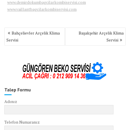
www.demirdokumbagcilarkombiservisi.com
www.vaillantbagcilarkombiservisi.com
Yazı
Bahçelievler Arçelik Klima
Başakşehir Arçelik Klima
gezinmesi
Servisi
Servisi
Talep Formu
Adınız
Telefon Numaranız