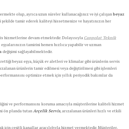
vermekte olup, ayrıca uzun süreler kullanacağınız ve iyi çalışan
beyaz
li şekilde tamir ederek kaliteyi hissetmenize ve hayatınızın her
vis hizmetlerine devam etmektedir. Dolayısıyla
Canpolat Teknik
z eşyalarınızın tamirini hemen hızlıca yapabilir ve uzman
ça
değişimi sağlayabilmektedir.
ettiği beyaz eşya, küçük ev aletleri ve klimalar gibi ürünlerin servis
rızalanan ürünlerin tamir edilmesi veya değiştirilmesi gibi işlemleri
performansını optimize etmek için yıllık periyodik bakımlar da
irliğini ve performansını koruma amacıyla müşterilerine kaliteli hizmet
ni ön planda tutan
Arçelik Servis
, arızalanan ürünleri hızlı ve etkili
k için çeşitli kanallar aracılığıyla hizmet vermektedir. Müşteriler,