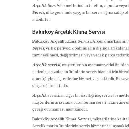
Arçelik Servis
hizmetlerinden telefon, e-posta veya i
Servis
,
ülke genelinde yaygın bir servis ağına sahip o
alabilirler.
Bakırköy Arçelik Klima Servisi
Bakırköy Arçelik Klima Servisi
, Arçelik markasının 
Servis
, yıllık periyodik bakımların dışında arızalana
tamir edilmesi, değiştirilmesi veya yedek parça tedari
Arçelik servisi
, müşterilerinin memnuniyetini ön plan
nedenle, arızalanan ürünlerin servis hizmeti için birço
aracılığıyla müşterilerine hizmet vermektedir. Bu saye
ulaştırabilmektedir.
Arçelik
servisinin diğer bir özelliği ise, servis hizmet
müşterilerin arızalanan ürünlerinin servis hizmetine u
gereği duymaması mümkündür.
Bakırköy Arçelik Klima Servisi
, müşterilerine kalite
Arçelik marka ürünlerinin servis hizmetine ulaşmak için,