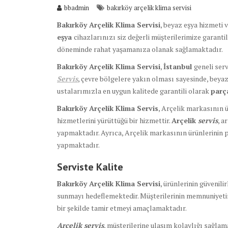
bbadmin
bakırköy arçelik klima servisi
Bakırköy Arçelik Klima Servisi
, beyaz eşya hizmeti 
eşya
cihazlarınızı siz değerli müşterilerimize garanti
döneminde rahat yaşamanıza olanak sağlamaktadır.
Bakırköy Arçelik Klima Servisi
,
İstanbul
geneli ser
Servis
, çevre bölgelere yakın olması sayesinde, beya
ustalarımızla en uygun kalitede garantili olarak
par
Bakırköy Arçelik Klima Servis
, Arçelik markasının ür
hizmetlerini yürüttüğü bir hizmettir.
Arçelik
servis
, a
yapmaktadır. Ayrıca, Arçelik markasının ürünlerinin 
yapmaktadır.
Serviste Kalite
Bakırköy Arçelik Klima Servisi
, ürünlerinin güvenil
sunmayı hedeflemektedir. Müşterilerinin memnuniyeti
bir şekilde tamir etmeyi amaçlamaktadır.
Arçelik servis
, müşterilerine ulaşım kolaylığı sağlama