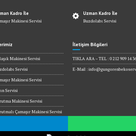
man Kadro İle
Uzman Kadro İle
maşır Makinesi Servisi
Buzdolabı Servisi
erimiz
İletişim Bilgileri
aşık Makinesi Servisi
TIKLA ARA – TEL : 0 212 909 14 3
dolabı Servisi
E-Mail :
info@gungorenbekoserv
aşır Makinesi Servisi
ın Servisi
utma Makinesi Servisi
utmalı Çamaşır Makinesi Servisi
rodalga Fırın Servisi
 Üstü Ocak Servisi