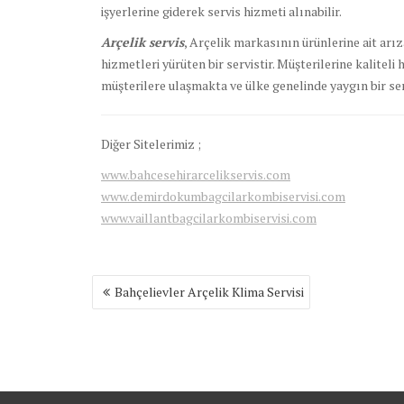
işyerlerine giderek servis hizmeti alınabilir.
Arçelik servis
, Arçelik markasının ürünlerine ait arı
hizmetleri yürüten bir servistir. Müşterilerine kalite
müşterilere ulaşmakta ve ülke genelinde yaygın bir ser
Diğer Sitelerimiz ;
www.bahcesehirarcelikservis.com
www.demirdokumbagcilarkombiservisi.com
www.vaillantbagcilarkombiservisi.com
Yazı
Bahçelievler Arçelik Klima Servisi
gezinmesi