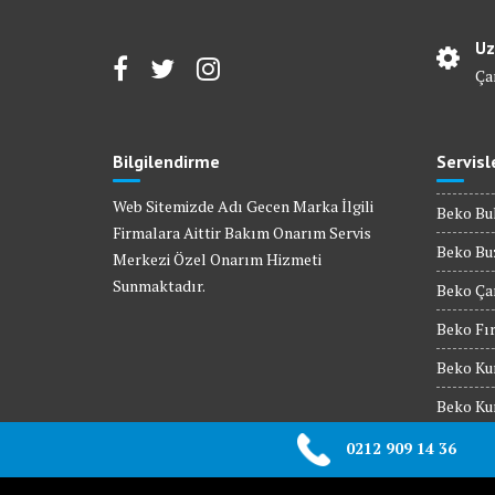
Uz
Ça
Bilgilendirme
Servisl
Web Sitemizde Adı Gecen Marka İlgili
Beko Bul
Firmalara Aittir Bakım Onarım Servis
Beko Buz
Merkezi Özel Onarım Hizmeti
Sunmaktadır.
Beko Çam
Beko Fır
Beko Kur
Beko Kur
Beko Mik
0212 909 14 36
Beko Set