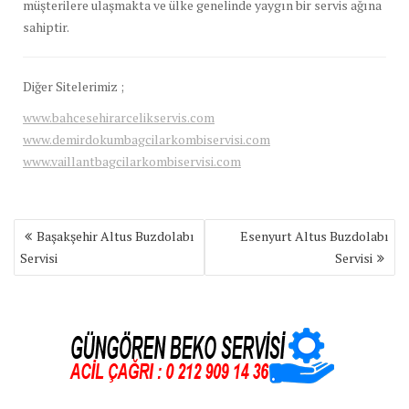
müşterilere ulaşmakta ve ülke genelinde yaygın bir servis ağına
sahiptir.
Diğer Sitelerimiz ;
www.bahcesehirarcelikservis.com
www.demirdokumbagcilarkombiservisi.com
www.vaillantbagcilarkombiservisi.com
Yazı
Başakşehir Altus Buzdolabı
Esenyurt Altus Buzdolabı
gezinmesi
Servisi
Servisi