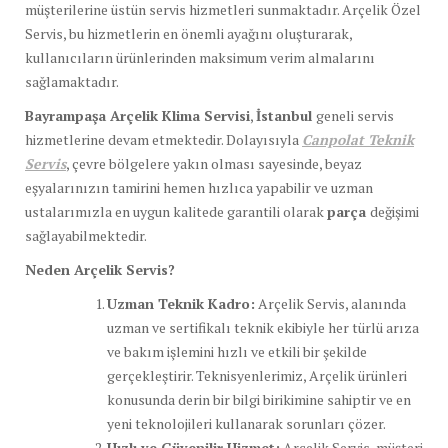
müşterilerine üstün servis hizmetleri sunmaktadır. Arçelik Özel
Servis, bu hizmetlerin en önemli ayağını oluşturarak,
kullanıcıların ürünlerinden maksimum verim almalarını
sağlamaktadır.
Bayrampaşa Arçelik Klima Servisi
,
İstanbul
geneli servis
hizmetlerine devam etmektedir. Dolayısıyla
Canpolat Teknik
Servis
, çevre bölgelere yakın olması sayesinde, beyaz
eşyalarınızın tamirini hemen hızlıca yapabilir ve uzman
ustalarımızla en uygun kalitede garantili olarak
parça
değişimi
sağlayabilmektedir.
Neden Arçelik Servis?
Uzman Teknik Kadro:
Arçelik Servis, alanında
uzman ve sertifikalı teknik ekibiyle her türlü arıza
ve bakım işlemini hızlı ve etkili bir şekilde
gerçekleştirir. Teknisyenlerimiz, Arçelik ürünleri
konusunda derin bir bilgi birikimine sahiptir ve en
yeni teknolojileri kullanarak sorunları çözer.
Hızlı ve Güvenilir Hizmet:
Arçelik Servis, müşteri