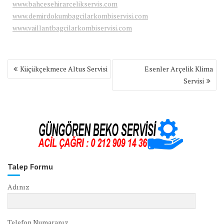
www.bahcesehirarcelikservis.com
www.demirdokumbagcilarkombiservisi.com
www.vaillantbagcilarkombiservisi.com
Yazı
Küçükçekmece Altus Servisi
Esenler Arçelik Klima
gezinmesi
Servisi
Talep Formu
Adınız
Telefon Numaranız