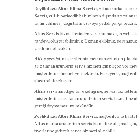
Beylikdüzü Altus Klima Servisi
, Altus markasının ür
Servis
, yıllık periyodik bakımların dışında arızalana
tamir edilmesi, değiştirilmesi veya yedek parça tedari
Altus Servis
hizmetlerinden yararlanmak için web site
randevu oluşturabilirsiniz. Uzman ekibimiz, sorununuz
yardımcı olacaktır.
Altus servisi
, müşterilerinin memnuniyetini ön planda
arızalanan ürünlerin servis hizmeti için birçok yol mev
müşterilerine hizmet vermektedir. Bu sayede, müşterile
ulaştırabilmektedir.
Altus
servisinin diğer bir özelliği ise, servis hizmetle
müşterilerin arızalanan ürünlerinin servis hizmetine u
gereği duymaması mümkündür.
Beylikdüzü Altus Klima Servisi
, müşterilerine kalit
Altus marka ürünlerinin servis hizmetine ulaşmak için, 
işyerlerine giderek servis hizmeti alınabilir.