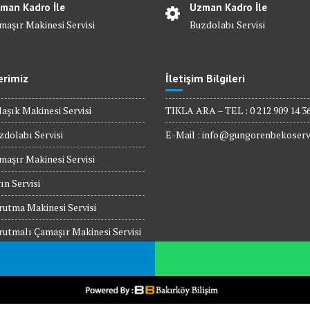
man Kadro İle
Uzman Kadro İle
maşır Makinesi Servisi
Buzdolabı Servisi
erimiz
İletişim Bilgileri
aşık Makinesi Servisi
TIKLA ARA – TEL : 0 212 909 14 3
dolabı Servisi
E-Mail :
info@gungorenbekoserv
aşır Makinesi Servisi
ın Servisi
utma Makinesi Servisi
utmalı Çamaşır Makinesi Servisi
rodalga Fırın Servisi
 Üstü Ocak Servisi