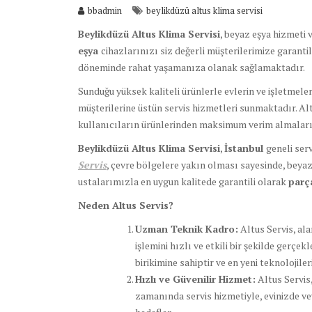
bbadmin
beylikdüzü altus klima servisi
Beylikdüzü Altus Klima Servisi
, beyaz eşya hizmeti 
eşya
cihazlarınızı siz değerli müşterilerimize garanti
döneminde rahat yaşamanıza olanak sağlamaktadır.
Sunduğu yüksek kaliteli ürünlerle evlerin ve işletmel
müşterilerine üstün servis hizmetleri sunmaktadır. Alt
kullanıcıların ürünlerinden maksimum verim almaları
Beylikdüzü Altus Klima Servisi
,
İstanbul
geneli ser
Servis
, çevre bölgelere yakın olması sayesinde, beya
ustalarımızla en uygun kalitede garantili olarak
par
Neden Altus Servis?
Uzman Teknik Kadro:
Altus Servis, ala
işlemini hızlı ve etkili bir şekilde gerçek
birikimine sahiptir ve en yeni teknolojile
Hızlı ve Güvenilir Hizmet:
Altus Servis
zamanında servis hizmetiyle, evinizde ve