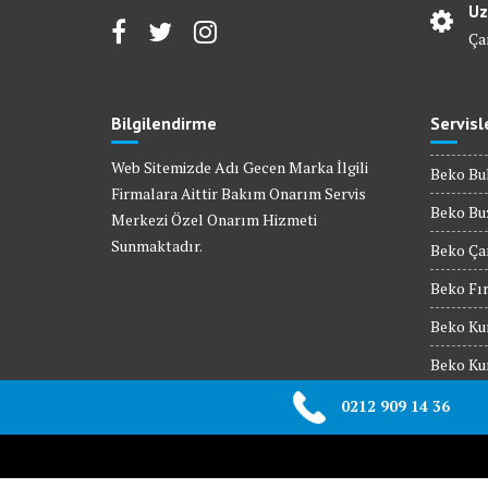
Uz
Ça
Bilgilendirme
Servisl
Web Sitemizde Adı Gecen Marka İlgili
Beko Bul
Firmalara Aittir Bakım Onarım Servis
Beko Buz
Merkezi Özel Onarım Hizmeti
Sunmaktadır.
Beko Çam
Beko Fır
Beko Kur
Beko Kur
Beko Mik
0212 909 14 36
Beko Set