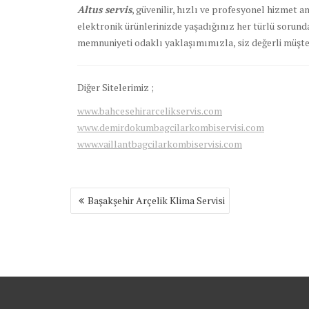
Altus servis
, güvenilir, hızlı ve profesyonel hizmet 
elektronik ürünlerinizde yaşadığınız her türlü sorunda,
memnuniyeti odaklı yaklaşımımızla, siz değerli müşte
Diğer Sitelerimiz ;
www.bahcesehirarcelikservis.com
www.demirdokumbagcilarkombiservisi.com
www.vaillantbagcilarkombiservisi.com
Yazı
Başakşehir Arçelik Klima Servisi
gezinmesi