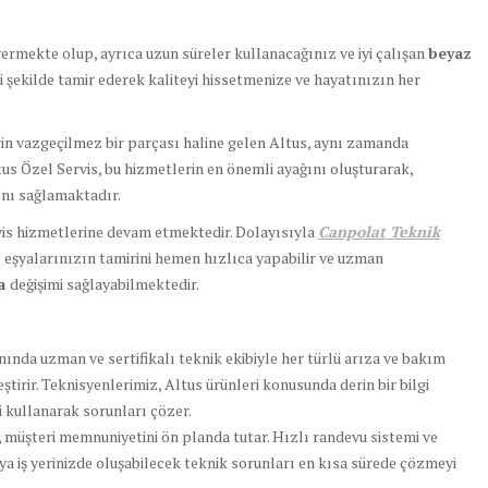
vermekte olup, ayrıca uzun süreler kullanacağınız ve iyi çalışan
beyaz
li şekilde tamir ederek kaliteyi hissetmenize ve hayatınızın her
erin vazgeçilmez bir parçası haline gelen Altus, aynı zamanda
us Özel Servis, bu hizmetlerin en önemli ayağını oluşturarak,
nı sağlamaktadır.
vis hizmetlerine devam etmektedir. Dolayısıyla
Canpolat Teknik
z eşyalarınızın tamirini hemen hızlıca yapabilir ve uzman
ça
değişimi sağlayabilmektedir.
nında uzman ve sertifikalı teknik ekibiyle her türlü arıza ve bakım
leştirir. Teknisyenlerimiz, Altus ürünleri konusunda derin bir bilgi
ri kullanarak sorunları çözer.
, müşteri memnuniyetini ön planda tutar. Hızlı randevu sistemi ve
ya iş yerinizde oluşabilecek teknik sorunları en kısa sürede çözmeyi