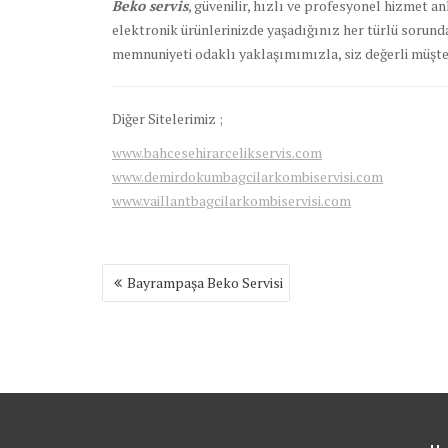
Beko servis
, güvenilir, hızlı ve profesyonel hizmet a
elektronik ürünlerinizde yaşadığınız her türlü sorunda,
memnuniyeti odaklı yaklaşımımızla, siz değerli müşte
Diğer Sitelerimiz ;
www.bahcesehirarcelikservis.com
www.demirdokumbagcilarkombiservisi.com
www.vaillantbagcilarkombiservisi.com
Yazı
Bayrampaşa Beko Servisi
gezinmesi