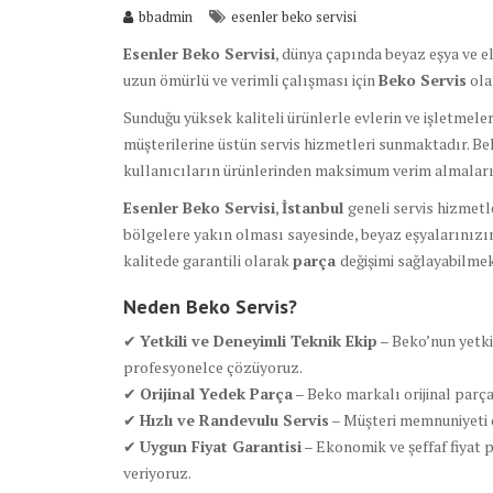
bbadmin
esenler beko servisi
Esenler Beko Servisi
, dünya çapında beyaz eşya ve el
uzun ömürlü ve verimli çalışması için
Beko Servis
ola
Sunduğu yüksek kaliteli ürünlerle evlerin ve işletmel
müşterilerine üstün servis hizmetleri sunmaktadır. Be
kullanıcıların ürünlerinden maksimum verim almaları
Esenler Beko Servisi
,
İstanbul
geneli servis hizmet
bölgelere yakın olması sayesinde, beyaz eşyalarınızı
kalitede garantili olarak
parça
değişimi sağlayabilmek
Neden Beko Servis?
✔
Yetkili ve Deneyimli Teknik Ekip
– Beko’nun yetki
profesyonelce çözüyoruz.
✔
Orijinal Yedek Parça
– Beko markalı orijinal parç
✔
Hızlı ve Randevulu Servis
– Müşteri memnuniyeti 
✔
Uygun Fiyat Garantisi
– Ekonomik ve şeffaf fiyat p
veriyoruz.