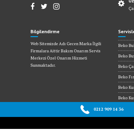
Uz
Ça
Bilgilendirme
Servisl
Web Sitemizde Adı Gecen Marka İlgili
Beko Bul
Firmalara Aittir Bakım Onarım Servis
Beko Buz
Merkezi Özel Onarım Hizmeti
Sunmaktadır.
Beko Çam
Beko Fır
Beko Kur
Beko Kur
Beko Mik
0212 909 14 36
Beko Set