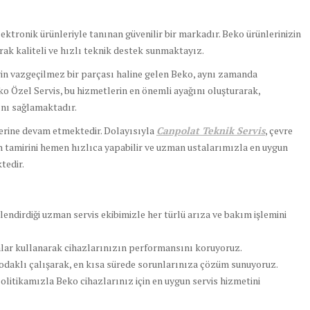
ektronik ürünleriyle tanınan güvenilir bir markadır. Beko ürünlerinizin
rak kaliteli ve hızlı teknik destek sunmaktayız.
erin vazgeçilmez bir parçası haline gelen Beko, aynı zamanda
ko Özel Servis, bu hizmetlerin en önemli ayağını oluşturarak,
nı sağlamaktadır.
lerine devam etmektedir. Dolayısıyla
Canpolat Teknik Servis
, çevre
n tamirini hemen hızlıca yapabilir ve uzman ustalarımızla en uygun
tedir.
lendirdiği uzman servis ekibimizle her türlü arıza ve bakım işlemini
alar kullanarak cihazlarınızın performansını koruyoruz.
odaklı çalışarak, en kısa sürede sorunlarınıza çözüm sunuyoruz.
olitikamızla Beko cihazlarınız için en uygun servis hizmetini