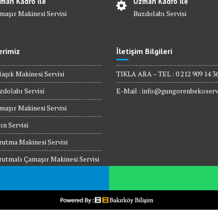
man Kadro İle
Uzman Kadro İle
maşır Makinesi Servisi
Buzdolabı Servisi
erimiz
İletişim Bilgileri
aşık Makinesi Servisi
TIKLA ARA – TEL : 0 212 909 14 3
dolabı Servisi
E-Mail :
info@gungorenbekoserv
aşır Makinesi Servisi
ın Servisi
utma Makinesi Servisi
utmalı Çamaşır Makinesi Servisi
rodalga Fırın Servisi
 Üstü Ocak Servisi