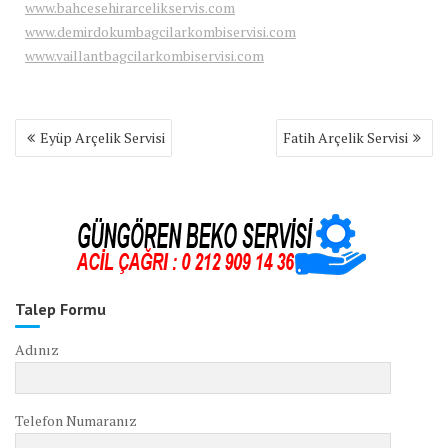
www.bahcesehirarcelikservis.com
www.demirdokumbagcilarkombiservisi.com
www.vaillantbagcilarkombiservisi.com
Yazı
Eyüp Arçelik Servisi
Fatih Arçelik Servisi
gezinmesi
Talep Formu
Adınız
Telefon Numaranız