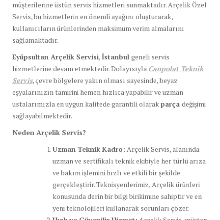
müşterilerine üstün servis hizmetleri sunmaktadır. Arçelik Özel
Servis, bu hizmetlerin en önemli ayağını oluşturarak,
kullanıcıların ürünlerinden maksimum verim almalarını
sağlamaktadır.
Eyüpsultan Arçelik Servisi
,
İstanbul
geneli servis
hizmetlerine devam etmektedir. Dolayısıyla
Canpolat Teknik
Servis
, çevre bölgelere yakın olması sayesinde, beyaz
eşyalarınızın tamirini hemen hızlıca yapabilir ve uzman
ustalarımızla en uygun kalitede garantili olarak
parça
değişimi
sağlayabilmektedir.
Neden Arçelik Servis?
Uzman Teknik Kadro:
Arçelik Servis, alanında
uzman ve sertifikalı teknik ekibiyle her türlü arıza
ve bakım işlemini hızlı ve etkili bir şekilde
gerçekleştirir. Teknisyenlerimiz, Arçelik ürünleri
konusunda derin bir bilgi birikimine sahiptir ve en
yeni teknolojileri kullanarak sorunları çözer.
Hızlı ve Güvenilir Hizmet:
Arçelik Servis, müşteri