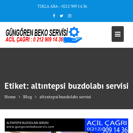
Skip
TIKLA ARA – 0212 909 14 36
to
content
Etiket:
altıntepsi buzdolabı servisi
Home
Blog
altıntepsi buzdolabı servisi