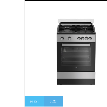
26
Eyl
2022