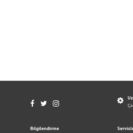
Uz
Ça
Bilgilendirme
Servisl