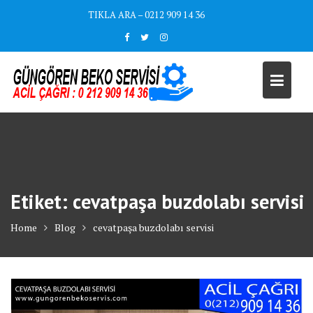
Skip
TIKLA ARA – 0212 909 14 36
to
content
Etiket:
cevatpaşa buzdolabı servisi
Home
Blog
cevatpaşa buzdolabı servisi