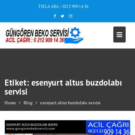
Skip
TIKLA ARA – 0212 909 14 36
to
content
Etiket:
esenyurt altus buzdolabı
servisi
Home
Blog
esenyurt altus buzdolabı servisi