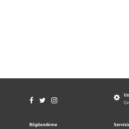
Uz
Ça
Bilgilendirme
Servisl