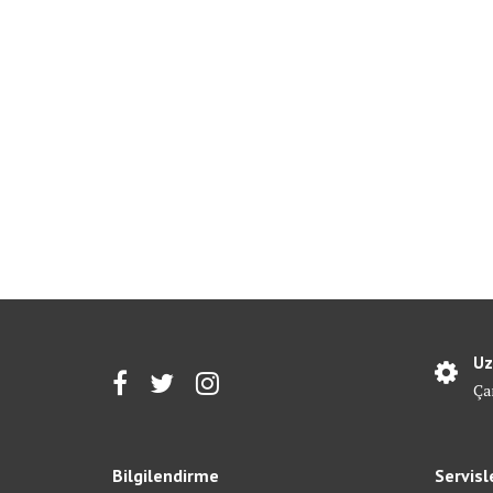
Uz
Ça
Bilgilendirme
Servisl