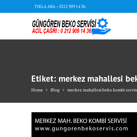
Skip
TIKLA ARA – 0212 909 14 36
to
content
Etiket:
merkez mahallesi bek
Home
Blog
merkez mahallesi beko kombi servis