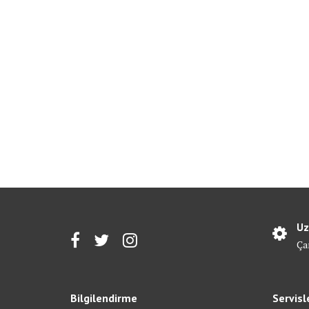
Uz
Ça
Bilgilendirme
Servisl