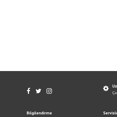
Uz
Ça
Bilgilendirme
Servisl