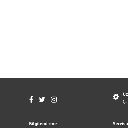
Uz
Ça
Bilgilendirme
Servisl