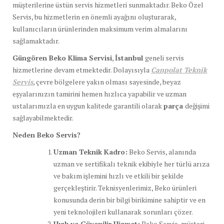
müşterilerine üstün servis hizmetleri sunmaktadır. Beko Özel
Servis, bu hizmetlerin en önemli ayağını oluşturarak,
kullanıcıların ürünlerinden maksimum verim almalarını
sağlamaktadır.
Güngören Beko Klima Servisi
,
İstanbul
geneli servis
hizmetlerine devam etmektedir. Dolayısıyla
Canpolat Teknik
Servis
, çevre bölgelere yakın olması sayesinde, beyaz
eşyalarınızın tamirini hemen hızlıca yapabilir ve uzman
ustalarımızla en uygun kalitede garantili olarak
parça
değişimi
sağlayabilmektedir.
Neden Beko Servis?
Uzman Teknik Kadro:
Beko Servis, alanında
uzman ve sertifikalı teknik ekibiyle her türlü arıza
ve bakım işlemini hızlı ve etkili bir şekilde
gerçekleştirir. Teknisyenlerimiz, Beko ürünleri
konusunda derin bir bilgi birikimine sahiptir ve en
yeni teknolojileri kullanarak sorunları çözer.
Hızlı ve Güvenilir Hizmet:
Beko Servis, müşteri