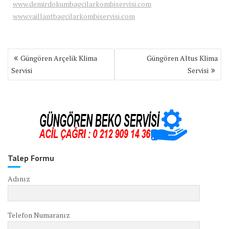
www.demirdokumbagcilarkombiservisi.com
www.vaillantbagcilarkombiservisi.com
Yazı
Güngören Arçelik Klima
Güngören Altus Klima
gezinmesi
Servisi
Servisi
Talep Formu
Adınız
Telefon Numaranız