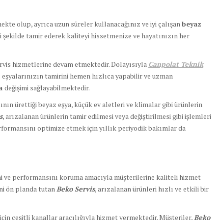
ekte olup, ayrıca uzun süreler kullanacağınız ve iyi çalışan
beyaz
li şekilde tamir ederek kaliteyi hissetmenize ve hayatınızın her
ervis hizmetlerine devam etmektedir. Dolayısıyla
Canpolat Teknik
z eşyalarınızın tamirini hemen hızlıca yapabilir ve uzman
ça
değişimi sağlayabilmektedir.
nın ürettiği beyaz eşya, küçük ev aletleri ve klimalar gibi ürünlerin
s
, arızalanan ürünlerin tamir edilmesi veya değiştirilmesi gibi işlemleri
formansını optimize etmek için yıllık periyodik bakımlar da
ğini ve performansını koruma amacıyla müşterilerine kaliteli hizmet
ni ön planda tutan
Beko Servis
, arızalanan ürünleri hızlı ve etkili bir
için çeşitli kanallar aracılığıyla hizmet vermektedir. Müşteriler,
Beko