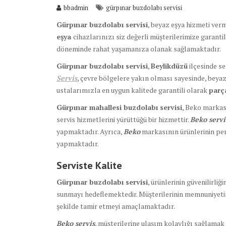
bbadmin
gürpınar buzdolabı servisi
Gürpınar buzdolabı servisi
, beyaz eşya hizmeti verm
eşya
cihazlarınızı siz değerli müşterilerimize garanti
döneminde rahat yaşamanıza olanak sağlamaktadır.
Gürpınar buzdolabı servisi
,
Beylikdüzü
ilçesinde s
Servis
, çevre bölgelere yakın olması sayesinde, beya
ustalarımızla en uygun kalitede garantili olarak
par
Gürpınar mahallesi buzdolabı servisi
, Beko markası
servis hizmetlerini yürüttüğü bir hizmettir.
Beko servi
yapmaktadır. Ayrıca,
Beko
markasının ürünlerinin per
yapmaktadır.
Serviste Kalite
Gürpınar buzdolabı servisi
, ürünlerinin güvenilirli
sunmayı hedeflemektedir. Müşterilerinin memnuniyeti
şekilde tamir etmeyi amaçlamaktadır.
Beko servis
, müşterilerine ulaşım kolaylığı sağlamak 