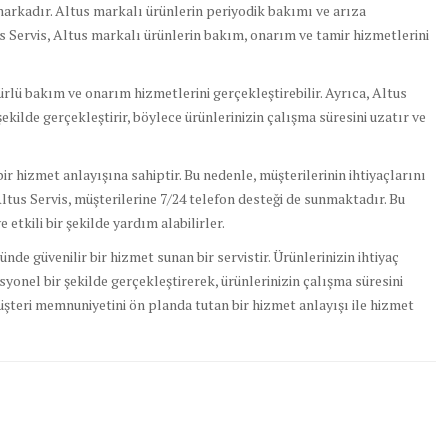
 markadır. Altus markalı ürünlerin periyodik bakımı ve arıza
us Servis, Altus markalı ürünlerin bakım, onarım ve tamir hizmetlerini
türlü bakım ve onarım hizmetlerini gerçekleştirebilir. Ayrıca, Altus
r şekilde gerçekleştirir, böylece ürünlerinizin çalışma süresini uzatır ve
r hizmet anlayışına sahiptir. Bu nedenle, müşterilerinin ihtiyaçlarını
Altus Servis, müşterilerine 7/24 telefon desteği de sunmaktadır. Bu
 etkili bir şekilde yardım alabilirler.
ünde güvenilir bir hizmet sunan bir servistir. Ürünlerinizin ihtiyaç
onel bir şekilde gerçekleştirerek, ürünlerinizin çalışma süresini
müşteri memnuniyetini ön planda tutan bir hizmet anlayışı ile hizmet