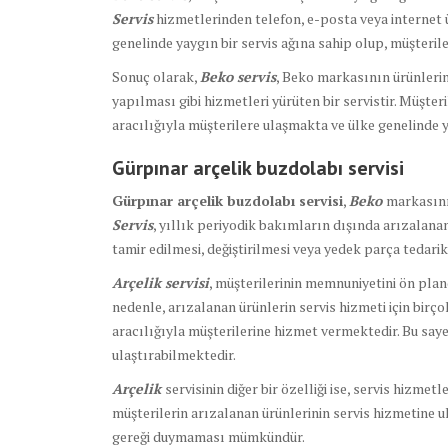
Servis
hizmetlerinden telefon, e-posta veya internet ü
genelinde yaygın bir servis ağına sahip olup, müşterile
Sonuç olarak,
Beko servis
, Beko markasının ürünlerin
yapılması gibi hizmetleri yürüten bir servistir. Müşte
aracılığıyla müşterilere ulaşmakta ve ülke genelinde ya
Gürpınar arçelik buzdolabı servisi
Gürpınar arçelik buzdolabı servisi
,
Beko
markasının
Servis
, yıllık periyodik bakımların dışında arızalana
tamir edilmesi, değiştirilmesi veya yedek parça tedari
Arçelik servisi
, müşterilerinin memnuniyetini ön plan
nedenle, arızalanan ürünlerin servis hizmeti için birço
aracılığıyla müşterilerine hizmet vermektedir. Bu saye
ulaştırabilmektedir.
Arçelik
servisinin diğer bir özelliği ise, servis hizmet
müşterilerin arızalanan ürünlerinin servis hizmetine u
gereği duymaması mümkündür.