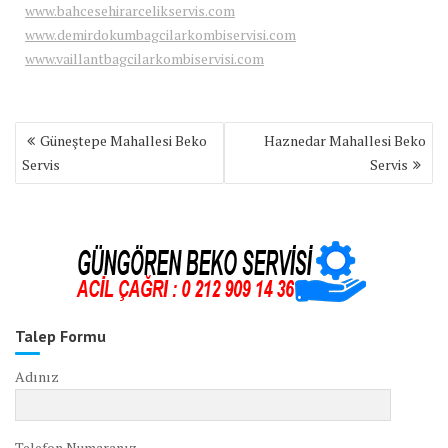
www.bahcesehirarcelikservis.com
www.demirdokumbagcilarkombiservisi.com
www.vaillantbagcilarkombiservisi.com
Yazı
Güneştepe Mahallesi Beko
Haznedar Mahallesi Beko
gezinmesi
Servis
Servis
Talep Formu
Adınız
Telefon Numaranız