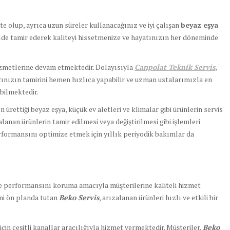
e olup, ayrıca uzun süreler kullanacağınız ve iyi çalışan
beyaz eşya
kilde tamir ederek kaliteyi hissetmenize ve hayatınızın her döneminde
hizmetlerine devam etmektedir. Dolayısıyla
Canpolat Teknik Servis
,
rınızın tamirini hemen hızlıca yapabilir ve uzman ustalarımızla en
abilmektedir.
 ürettiği beyaz eşya, küçük ev aletleri ve klimalar gibi ürünlerin servis
zalanan ürünlerin tamir edilmesi veya değiştirilmesi gibi işlemleri
formansını optimize etmek için yıllık periyodik bakımlar da
i ve performansını koruma amacıyla müşterilerine kaliteli hizmet
ni ön planda tutan
Beko Servis
, arızalanan ürünleri hızlı ve etkili bir
için çeşitli kanallar aracılığıyla hizmet vermektedir. Müşteriler,
Beko