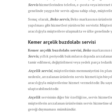
Servis
hizmetlerinden telefon, e-posta veya internet ü
genelinde yaygın bir servis ağına sahip olup, müşterile
Sonuç olarak,
Beko servis
, Beko markasının ürünlerin
yapılması gibi hizmetleri yürüten bir servistir. Müşte
aracılığıyla müşterilere ulaşmakta ve ülke genelinde ya
Kemer arçelik buzdolabı servisi
Kemer arçelik buzdolabı servisi
,
Beko
markasının ür
Servis
, yıllık periyodik bakımların dışında arızalana
tamir edilmesi, değiştirilmesi veya yedek parça tedari
Arçelik servisi
, müşterilerinin memnuniyetini ön plan
nedenle, arızalanan ürünlerin servis hizmeti için birço
aracılığıyla müşterilerine hizmet vermektedir. Bu saye
ulaştırabilmektedir.
Arçelik
servisinin diğer bir özelliği ise, servis hizmet
müşterilerin arızalanan ürünlerinin servis hizmetine u
gereği duymaması mümkündür.