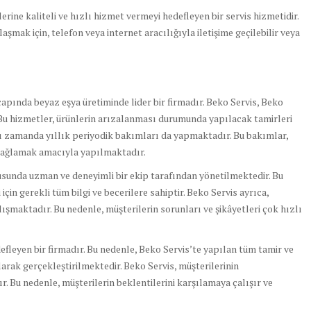
lerine kaliteli ve hızlı hizmet vermeyi hedefleyen bir servis hizmetidir.
mak için, telefon veya internet aracılığıyla iletişime geçilebilir veya
çapında beyaz eşya üretiminde lider bir firmadır. Beko Servis, Beko
 Bu hizmetler, ürünlerin arızalanması durumunda yapılacak tamirleri
ı zamanda yıllık periyodik bakımları da yapmaktadır. Bu bakımlar,
 sağlamak amacıyla yapılmaktadır.
usunda uzman ve deneyimli bir ekip tarafından yönetilmektedir. Bu
için gerekli tüm bilgi ve becerilere sahiptir. Beko Servis ayrıca,
alışmaktadır. Bu nedenle, müşterilerin sorunları ve şikâyetleri çok hızlı
defleyen bir firmadır. Bu nedenle, Beko Servis’te yapılan tüm tamir ve
arak gerçekleştirilmektedir. Beko Servis, müşterilerinin
. Bu nedenle, müşterilerin beklentilerini karşılamaya çalışır ve