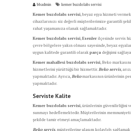
bbadmin
kemer buzdolabı servisi
Kemer buzdolabı servisi
, beyaz eşya hizmeti vermekt
cihazlarınızı siz değerli müşterilerimize garantili şe
rahat yaşamanıza olanak sağlamaktadır.
Kemer buzdolabı servisi
,
Esenler
ilçesinde servis 
çevre bölgelere yakın olması sayesinde, beyaz eşyala
uygun kalitede garantili olarak
parça
değişimi sağlay
Kemer mahallesi buzdolabı servisi
, Beko markasının
hizmetlerini yürüttüğü bir hizmettir.
Beko servis
, arı
yapmaktadır. Ayrıca,
Beko
markasının ürünlerinin per
yapmaktadır.
Serviste Kalite
Kemer buzdolabı servisi
, ürünlerinin güvenilirliğin
sunmayı hedeflemektedir. Müşterilerinin memnuniyeti
şekilde tamir etmeyi amaçlamaktadır.
Beko servis
, müşterilerine ulaşım kolaylığı sağlamak 