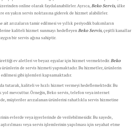
zerinden online olarak faydalanabilirler. Ayrıca,
Beko Servis
,
ülke
re en yakın servis noktasına giderek de hizmet alabilirler.
e ait arızaların tamir edilmesi ve yıllık periyodik bakımların
rilerine kaliteli hizmet sunmayı hedefleyen
Beko Servis
, çeşitli kanallar
ygın bir servis ağına sahiptir.
ettiği ev aletleri ve beyaz eşyalar için hizmet vermektedir.
Beko
n ürünlerin de servis hizmeti yapmaktadır. Bu hizmetler, ürünlerin
k edilmesi gibi işlemleri kapsamaktadır.
da tutarak, kaliteli ve hızlı hizmet vermeyi hedeflemektedir. Bu
k yol mevcuttur. Örneğin, Beko servis, telefon veya internet
de, müşteriler arızalanan ürünlerini rahatlıkla servis hizmetine
lerinin evlerde veya işyerlerinde de verilebilmesidir. Bu sayede,
laştırılması veya servis işlemlerinin yapılması için seyahat etme