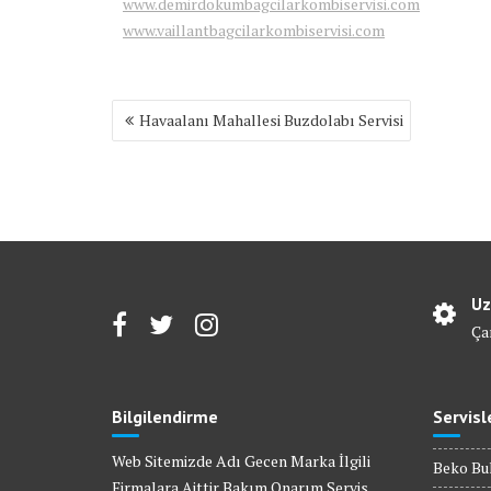
www.demirdokumbagcilarkombiservisi.com
www.vaillantbagcilarkombiservisi.com
Yazı
Havaalanı Mahallesi Buzdolabı Servisi
gezinmesi
Uz
Ça
Bilgilendirme
Servisl
Web Sitemizde Adı Gecen Marka İlgili
Beko Bul
Firmalara Aittir Bakım Onarım Servis