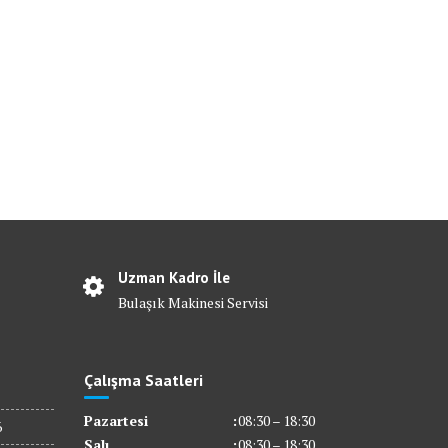
Uzman Kadro İle
Bulaşık Makinesi Servisi
Çalışma Saatleri
Pazartesi
:
08:30 – 18:30
6
Salı
:
08:30 – 18:30