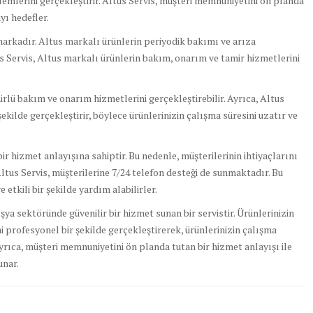
lemlerini gerçekleştirir. Altus Servis, müşteri memnuniyetini ön planda
yı hedefler.
 markadır. Altus markalı ürünlerin periyodik bakımı ve arıza
us Servis, Altus markalı ürünlerin bakım, onarım ve tamir hizmetlerini
türlü bakım ve onarım hizmetlerini gerçekleştirebilir. Ayrıca, Altus
r şekilde gerçekleştirir, böylece ürünlerinizin çalışma süresini uzatır ve
r hizmet anlayışına sahiptir. Bu nedenle, müşterilerinin ihtiyaçlarını
Altus Servis, müşterilerine 7/24 telefon desteği de sunmaktadır. Bu
 etkili bir şekilde yardım alabilirler.
eşya sektöründe güvenilir bir hizmet sunan bir servistir. Ürünlerinizin
 profesyonel bir şekilde gerçekleştirerek, ürünlerinizin çalışma
Ayrıca, müşteri memnuniyetini ön planda tutan bir hizmet anlayışı ile
unar.