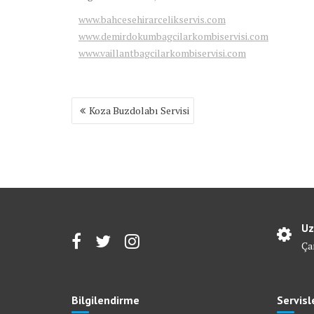
www.bahcesehirarcelikservis.com
www.demirdokumbagcilarkombiservisi.com
www.vaillantbagcilarkombiservisi.com
Yazı
Koza Buzdolabı Servisi
gezinmesi
Uz
Ça
Bilgilendirme
Servisl