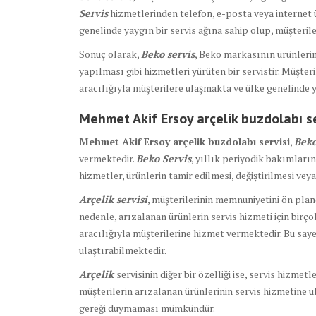
Servis
hizmetlerinden telefon, e-posta veya internet ü
genelinde yaygın bir servis ağına sahip olup, müşterile
Sonuç olarak,
Beko servis
, Beko markasının ürünlerin
yapılması gibi hizmetleri yürüten bir servistir. Müşte
aracılığıyla müşterilere ulaşmakta ve ülke genelinde ya
Mehmet Akif Ersoy arçelik buzdolabı se
Mehmet Akif Ersoy arçelik buzdolabı servisi
,
Bek
vermektedir.
Beko Servis
, yıllık periyodik bakımları
hizmetler, ürünlerin tamir edilmesi, değiştirilmesi vey
Arçelik servisi
, müşterilerinin memnuniyetini ön plan
nedenle, arızalanan ürünlerin servis hizmeti için birço
aracılığıyla müşterilerine hizmet vermektedir. Bu saye
ulaştırabilmektedir.
Arçelik
servisinin diğer bir özelliği ise, servis hizmet
müşterilerin arızalanan ürünlerinin servis hizmetine u
gereği duymaması mümkündür.