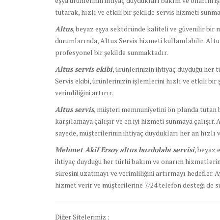
eşya ürünlerinin ihtiyaç duydukları bakım ve onarım iş
tutarak, hızlı ve etkili bir şekilde servis hizmeti sunma
Altus
, beyaz eşya sektöründe kaliteli ve güvenilir bir
durumlarında, Altus Servis hizmeti kullanılabilir. Alt
profesyonel bir şekilde sunmaktadır.
Altus servis ekibi
, ürünlerinizin ihtiyaç duyduğu her 
Servis ekibi, ürünlerinizin işlemlerini hızlı ve etkili bi
verimliliğini artırır.
Altus servis
, müşteri memnuniyetini ön planda tutan bi
karşılamaya çalışır ve en iyi hizmeti sunmaya çalışır. 
sayede, müşterilerinin ihtiyaç duydukları her an hızlı ve
Mehmet Akif Ersoy altus buzdolabı servisi
, beyaz 
ihtiyaç duyduğu her türlü bakım ve onarım hizmetlerini
süresini uzatmayı ve verimliliğini artırmayı hedefler. 
hizmet verir ve müşterilerine 7/24 telefon desteği de s
Diğer Sitelerimiz ;