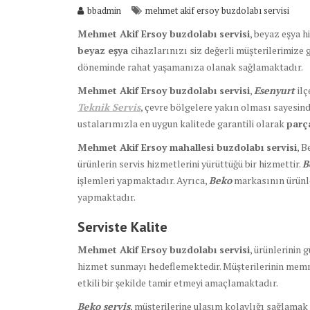
bbadmin
mehmet akif ersoy buzdolabı servisi
Mehmet Akif Ersoy buzdolabı servisi
, beyaz eşya h
beyaz eşya
cihazlarınızı siz değerli müşterilerimize 
döneminde rahat yaşamanıza olanak sağlamaktadır.
Mehmet Akif Ersoy buzdolabı servisi
,
Esenyurt
il
Teknik Servis
, çevre bölgelere yakın olması sayesind
ustalarımızla en uygun kalitede garantili olarak
par
Mehmet Akif Ersoy mahallesi buzdolabı servisi
, B
ürünlerin servis hizmetlerini yürüttüğü bir hizmettir.
B
işlemleri yapmaktadır. Ayrıca,
Beko
markasının ürünle
yapmaktadır.
Serviste Kalite
Mehmet Akif Ersoy buzdolabı servisi
, ürünlerinin 
hizmet sunmayı hedeflemektedir. Müşterilerinin memn
etkili bir şekilde tamir etmeyi amaçlamaktadır.
Beko servis
, müşterilerine ulaşım kolaylığı sağlamak 