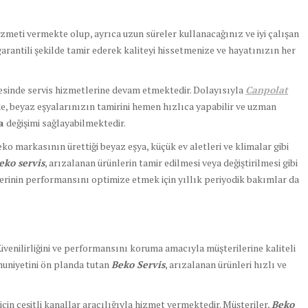
izmeti vermekte olup, ayrıca uzun süreler kullanacağınız ve iyi çalışan
garantili şekilde tamir ederek kaliteyi hissetmenize ve hayatınızın her
çesinde servis hizmetlerine devam etmektedir. Dolayısıyla
Canpolat
e, beyaz eşyalarınızın tamirini hemen hızlıca yapabilir ve uzman
ça
değişimi sağlayabilmektedir.
eko markasının ürettiği beyaz eşya, küçük ev aletleri ve klimalar gibi
eko servis
, arızalanan ürünlerin tamir edilmesi veya değiştirilmesi gibi
rinin performansını optimize etmek için yıllık periyodik bakımlar da
güvenilirliğini ve performansını koruma amacıyla müşterilerine kaliteli
uniyetini ön planda tutan
Beko Servis
, arızalanan ürünleri hızlı ve
için çeşitli kanallar aracılığıyla hizmet vermektedir. Müşteriler,
Beko