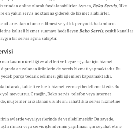
zerinden online olarak faydalanabilirler. Ayrıca,
Beko Servis
,
ülke
re en yakın servis noktasına giderek de hizmet alabilirler.
e ait arızaların tamir edilmesi ve yıllık periyodik bakımların
rilerine kaliteli hizmet sunmayı hedefleyen
Beko Servis
, çeşitli kanallar
ygın bir servis ağına sahiptir.
rvisi
o
markasının ürettiği ev aletleri ve beyaz eşyalar için hizmet
n dışında arızalanan ürünlerin de servis hizmeti yapmaktadır. Bu
a yedek parça tedarik edilmesi gibi işlemleri kapsamaktadır.
da tutarak, kaliteli ve hızlı hizmet vermeyi hedeflemektedir. Bu
k yol mevcuttur. Örneğin, Beko servis, telefon veya internet
de, müşteriler arızalanan ürünlerini rahatlıkla servis hizmetine
lerinin evlerde veya işyerlerinde de verilebilmesidir. Bu sayede,
laştırılması veya servis işlemlerinin yapılması için seyahat etme