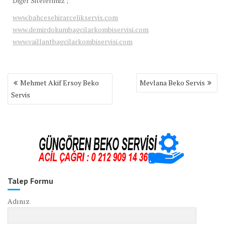
Diğer Sitelerimiz ;
www.bahcesehirarcelikservis.com
www.demirdokumbagcilarkombiservisi.com
www.vaillantbagcilarkombiservisi.com
Yazı
Mehmet Akif Ersoy Beko
Mevlana Beko Servis
gezinmesi
Servis
Talep Formu
Adınız