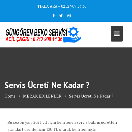
Skip
TIKLA ARA – 0212 909 14 36
to
content
Servis Ücreti Ne Kadar ?
Home
MERAK EDİLENLER
Servis Ücreti Ne Kadar ?
Bu sezon yani 2021 yılı için belirlenen servis bakım ücretleri
standart ürünler için 130 TL olarak belirlenmiştir.