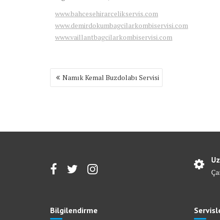
www.bahcesehirarcelikservis.com
www.demirdokumbagcilarkombiservisi.com
www.vaillantbagcilarkombiservisi.com
Yazı
Namık Kemal Buzdolabı Servisi
gezinmesi
Uz
Ça
Bilgilendirme
Servisl