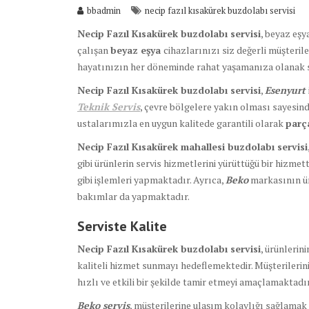
bbadmin
necip fazıl kısakürek buzdolabı servisi
Necip Fazıl Kısakürek buzdolabı servisi
, beyaz eşy
çalışan
beyaz eşya
cihazlarınızı siz değerli müşteril
hayatınızın her döneminde rahat yaşamanıza olanak 
Necip Fazıl Kısakürek buzdolabı servisi
,
Esenyurt
Teknik Servis
, çevre bölgelere yakın olması sayesind
ustalarımızla en uygun kalitede garantili olarak
par
Necip Fazıl Kısakürek mahallesi buzdolabı servisi
gibi ürünlerin servis hizmetlerini yürüttüğü bir hizmett
gibi işlemleri yapmaktadır. Ayrıca,
Beko
markasının ür
bakımlar da yapmaktadır.
Serviste Kalite
Necip Fazıl Kısakürek buzdolabı servisi
, ürünlerin
kaliteli hizmet sunmayı hedeflemektedir. Müşterileri
hızlı ve etkili bir şekilde tamir etmeyi amaçlamaktadır
Beko servis
, müşterilerine ulaşım kolaylığı sağlamak 