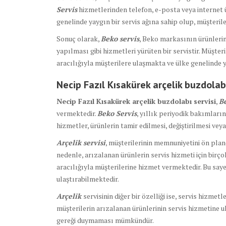
Servis
hizmetlerinden telefon, e-posta veya internet ü
genelinde yaygın bir servis ağına sahip olup, müşterile
Sonuç olarak,
Beko servis
, Beko markasının ürünlerin
yapılması gibi hizmetleri yürüten bir servistir. Müşte
aracılığıyla müşterilere ulaşmakta ve ülke genelinde ya
Necip Fazıl Kısakürek arçelik buzdolabı
Necip Fazıl Kısakürek arçelik buzdolabı servisi
,
B
vermektedir.
Beko Servis
, yıllık periyodik bakımları
hizmetler, ürünlerin tamir edilmesi, değiştirilmesi vey
Arçelik servisi
, müşterilerinin memnuniyetini ön plan
nedenle, arızalanan ürünlerin servis hizmeti için birço
aracılığıyla müşterilerine hizmet vermektedir. Bu saye
ulaştırabilmektedir.
Arçelik
servisinin diğer bir özelliği ise, servis hizmet
müşterilerin arızalanan ürünlerinin servis hizmetine u
gereği duymaması mümkündür.