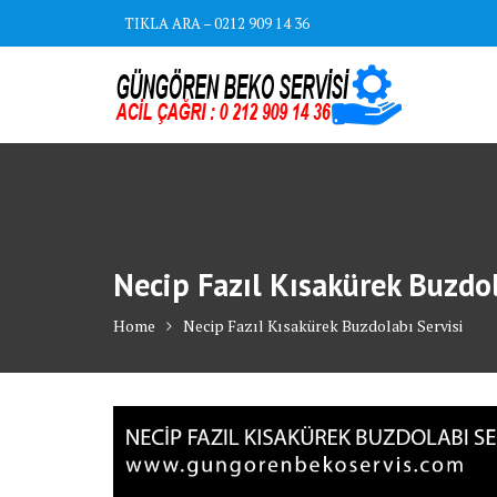
Skip
TIKLA ARA – 0212 909 14 36
to
content
Necip Fazıl Kısakürek Buzdol
Home
Necip Fazıl Kısakürek Buzdolabı Servisi