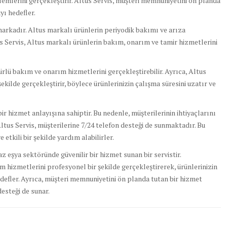
lemlerini gerçekleştirir. Altus Servis, müşteri memnuniyetini ön planda
yı hedefler.
 markadır. Altus markalı ürünlerin periyodik bakımı ve arıza
us Servis, Altus markalı ürünlerin bakım, onarım ve tamir hizmetlerini
türlü bakım ve onarım hizmetlerini gerçekleştirebilir. Ayrıca, Altus
r şekilde gerçekleştirir, böylece ürünlerinizin çalışma süresini uzatır ve
r hizmet anlayışına sahiptir. Bu nedenle, müşterilerinin ihtiyaçlarını
Altus Servis, müşterilerine 7/24 telefon desteği de sunmaktadır. Bu
 etkili bir şekilde yardım alabilirler.
az eşya sektöründe güvenilir bir hizmet sunan bir servistir.
m hizmetlerini profesyonel bir şekilde gerçekleştirerek, ürünlerinizin
edefler. Ayrıca, müşteri memnuniyetini ön planda tutan bir hizmet
desteği de sunar.