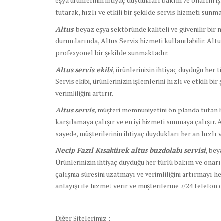
eşya ürünlerinin ihtiyaç duydukları bakım ve onarım iş
tutarak, hızlı ve etkili bir şekilde servis hizmeti sunma
Altus
, beyaz eşya sektöründe kaliteli ve güvenilir bir
durumlarında, Altus Servis hizmeti kullanılabilir. Alt
profesyonel bir şekilde sunmaktadır.
Altus servis ekibi
, ürünlerinizin ihtiyaç duyduğu her 
Servis ekibi, ürünlerinizin işlemlerini hızlı ve etkili bi
verimliliğini artırır.
Altus servis
, müşteri memnuniyetini ön planda tutan bi
karşılamaya çalışır ve en iyi hizmeti sunmaya çalışır. 
sayede, müşterilerinin ihtiyaç duydukları her an hızlı ve
Necip Fazıl Kısakürek altus buzdolabı servisi
, bey
Ürünlerinizin ihtiyaç duyduğu her türlü bakım ve onarı
çalışma süresini uzatmayı ve verimliliğini artırmayı h
anlayışı ile hizmet verir ve müşterilerine 7/24 telefon 
Diğer Sitelerimiz ;