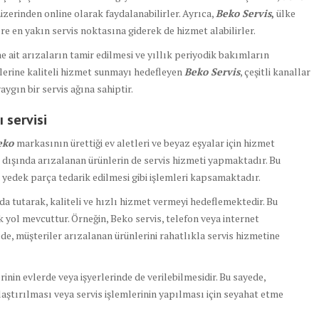
zerinden online olarak faydalanabilirler. Ayrıca,
Beko Servis
,
ülke
re en yakın servis noktasına giderek de hizmet alabilirler.
e ait arızaların tamir edilmesi ve yıllık periyodik bakımların
rilerine kaliteli hizmet sunmayı hedefleyen
Beko Servis
, çeşitli kanallar
ygın bir servis ağına sahiptir.
 servisi
eko
markasının ürettiği ev aletleri ve beyaz eşyalar için hizmet
n dışında arızalanan ürünlerin de servis hizmeti yapmaktadır. Bu
a yedek parça tedarik edilmesi gibi işlemleri kapsamaktadır.
da tutarak, kaliteli ve hızlı hizmet vermeyi hedeflemektedir. Bu
k yol mevcuttur. Örneğin, Beko servis, telefon veya internet
de, müşteriler arızalanan ürünlerini rahatlıkla servis hizmetine
lerinin evlerde veya işyerlerinde de verilebilmesidir. Bu sayede,
laştırılması veya servis işlemlerinin yapılması için seyahat etme