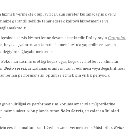
a hizmeti vermekte olup, ayrıca uzun süreler kullanacağınız ve iyi
erimize garantili şekilde tamir ederek kaliteyi hissetmenize ve
sağlamaktadır.
ilçesinde servis hizmetlerine devam etmektedir. Dolayısıyla
Canpolat
e, beyaz eşyalarınızın tamirini hemen hızlıca yapabilir ve uzman
ça
değişimi sağlayabilmektedir.
, Beko markasının ürettiği beyaz eşya, küçük ev aletleri ve klimalar
ir.
Beko servis
, arızalanan ürünlerin tamir edilmesi veya değiştirilmesi
ünlerinin performansını optimize etmek için yıllık periyodik
in güvenilirliğini ve performansını koruma amacıyla müşterilerine
nin memnuniyetini ön planda tutan
Beko Servis
, arızalanan ürünleri
.
için çeşitli kanallar aracılığıyla hizmet vermektedir. Müşteriler,
Beko