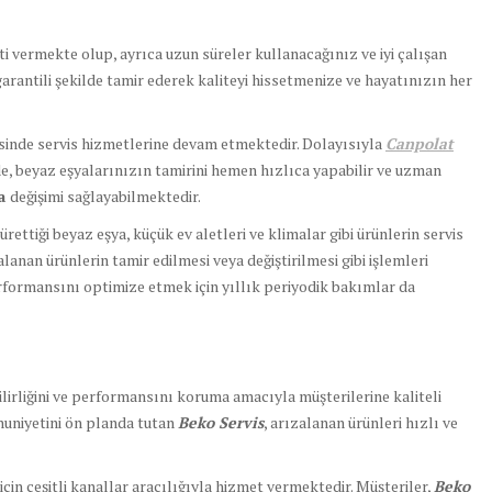
ti vermekte olup, ayrıca uzun süreler kullanacağınız ve iyi çalışan
garantili şekilde tamir ederek kaliteyi hissetmenize ve hayatınızın her
esinde servis hizmetlerine devam etmektedir. Dolayısıyla
Canpolat
e, beyaz eşyalarınızın tamirini hemen hızlıca yapabilir ve uzman
ça
değişimi sağlayabilmektedir.
rettiği beyaz eşya, küçük ev aletleri ve klimalar gibi ürünlerin servis
zalanan ürünlerin tamir edilmesi veya değiştirilmesi gibi işlemleri
formansını optimize etmek için yıllık periyodik bakımlar da
nilirliğini ve performansını koruma amacıyla müşterilerine kaliteli
uniyetini ön planda tutan
Beko Servis
, arızalanan ürünleri hızlı ve
için çeşitli kanallar aracılığıyla hizmet vermektedir. Müşteriler,
Beko