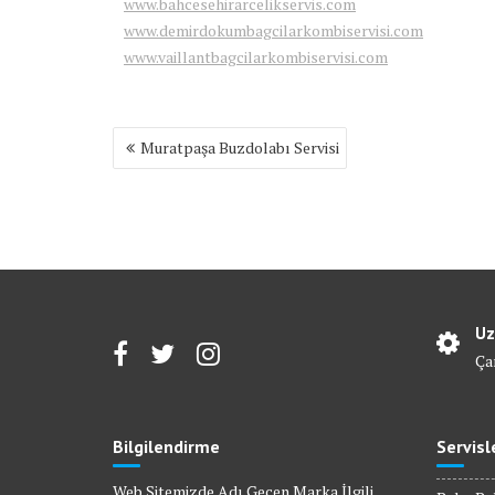
www.bahcesehirarcelikservis.com
www.demirdokumbagcilarkombiservisi.com
www.vaillantbagcilarkombiservisi.com
Yazı
Muratpaşa Buzdolabı Servisi
gezinmesi
Uz
Ça
Bilgilendirme
Servisl
Web Sitemizde Adı Gecen Marka İlgili