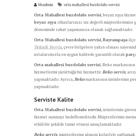
bbadmin
orta mahallesi buzdolabı servisi
Orta Mahallesi buzdolabı servisi
, beyaz eşya hizme
beyaz eşya
cihazlarınızı siz değerli müşterilerimize 
döneminde rahat yaşamanıza olanak sağlamaktadır.
Orta Mahallesi buzdolabı servisi
,
Bayrampaşa
ilç
Teknik Servis
, çevre bölgelere yakın olması sayesind
ustalarımızla en uygun kalitede garantili olarak
par
Orta mahallesi buzdolabı servisi
, Beko markasının ü
hizmetlerini yürüttüğü bir hizmettir.
Beko servis
, arı
yapmaktadır. Ayrıca,
Beko
markasının ürünlerinin per
yapmaktadır.
Serviste Kalite
Orta Mahallesi buzdolabı servisi
, ürünlerinin güve
hizmet sunmayı hedeflemektedir. Müşterilerinin memn
etkili bir şekilde tamir etmeyi amaçlamaktadır.
Beko servis
, müşterilerine ulaşım kolaylığı sağlamak 