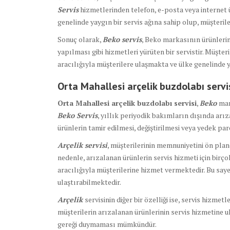
Servis
hizmetlerinden telefon, e-posta veya internet ü
genelinde yaygın bir servis ağına sahip olup, müşterile
Sonuç olarak,
Beko servis
, Beko markasının ürünlerin
yapılması gibi hizmetleri yürüten bir servistir. Müşte
aracılığıyla müşterilere ulaşmakta ve ülke genelinde ya
Orta Mahallesi arçelik buzdolabı servi
Orta Mahallesi arçelik buzdolabı servisi
,
Beko
mar
Beko Servis
, yıllık periyodik bakımların dışında arı
ürünlerin tamir edilmesi, değiştirilmesi veya yedek par
Arçelik servisi
, müşterilerinin memnuniyetini ön plan
nedenle, arızalanan ürünlerin servis hizmeti için birço
aracılığıyla müşterilerine hizmet vermektedir. Bu saye
ulaştırabilmektedir.
Arçelik
servisinin diğer bir özelliği ise, servis hizmet
müşterilerin arızalanan ürünlerinin servis hizmetine u
gereği duymaması mümkündür.