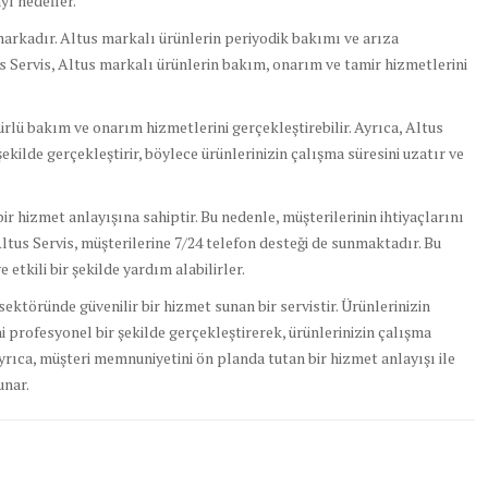
yı hedefler.
 markadır. Altus markalı ürünlerin periyodik bakımı ve arıza
us Servis, Altus markalı ürünlerin bakım, onarım ve tamir hizmetlerini
türlü bakım ve onarım hizmetlerini gerçekleştirebilir. Ayrıca, Altus
r şekilde gerçekleştirir, böylece ürünlerinizin çalışma süresini uzatır ve
r hizmet anlayışına sahiptir. Bu nedenle, müşterilerinin ihtiyaçlarını
Altus Servis, müşterilerine 7/24 telefon desteği de sunmaktadır. Bu
 etkili bir şekilde yardım alabilirler.
sektöründe güvenilir bir hizmet sunan bir servistir. Ürünlerinizin
 profesyonel bir şekilde gerçekleştirerek, ürünlerinizin çalışma
Ayrıca, müşteri memnuniyetini ön planda tutan bir hizmet anlayışı ile
unar.