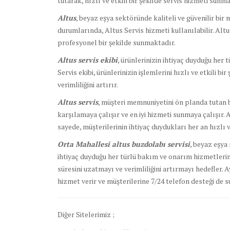
tutarak, hızlı ve etkili bir şekilde servis hizmeti sunma
Altus
, beyaz eşya sektöründe kaliteli ve güvenilir bir
durumlarında, Altus Servis hizmeti kullanılabilir. Alt
profesyonel bir şekilde sunmaktadır.
Altus servis ekibi
, ürünlerinizin ihtiyaç duyduğu her 
Servis ekibi, ürünlerinizin işlemlerini hızlı ve etkili bi
verimliliğini artırır.
Altus servis
, müşteri memnuniyetini ön planda tutan bi
karşılamaya çalışır ve en iyi hizmeti sunmaya çalışır. 
sayede, müşterilerinin ihtiyaç duydukları her an hızlı ve
Orta Mahallesi altus buzdolabı servisi
, beyaz eşya 
ihtiyaç duyduğu her türlü bakım ve onarım hizmetlerini
süresini uzatmayı ve verimliliğini artırmayı hedefler. 
hizmet verir ve müşterilerine 7/24 telefon desteği de s
Diğer Sitelerimiz ;