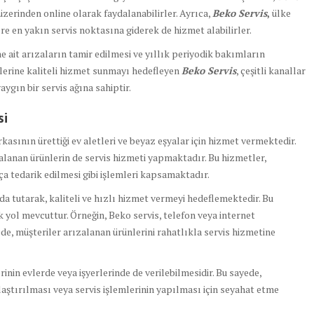
zerinden online olarak faydalanabilirler. Ayrıca,
Beko Servis
,
ülke
re en yakın servis noktasına giderek de hizmet alabilirler.
e ait arızaların tamir edilmesi ve yıllık periyodik bakımların
rilerine kaliteli hizmet sunmayı hedefleyen
Beko Servis
, çeşitli kanallar
ygın bir servis ağına sahiptir.
si
kasının ürettiği ev aletleri ve beyaz eşyalar için hizmet vermektedir.
zalanan ürünlerin de servis hizmeti yapmaktadır. Bu hizmetler,
ça tedarik edilmesi gibi işlemleri kapsamaktadır.
da tutarak, kaliteli ve hızlı hizmet vermeyi hedeflemektedir. Bu
k yol mevcuttur. Örneğin, Beko servis, telefon veya internet
de, müşteriler arızalanan ürünlerini rahatlıkla servis hizmetine
lerinin evlerde veya işyerlerinde de verilebilmesidir. Bu sayede,
laştırılması veya servis işlemlerinin yapılması için seyahat etme