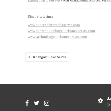
Zahmet verip buraya kadar okuduğunuz için çok teşekk
Diğer Sitelerimiz ;
www.bahcesehirarcelikservis.com
www.demirdokumbagcilarkombiservisi.com
www.vaillantbagcilarkombiservisi.com
Yazı
Orhangazi Beko Servis
gezinmesi
Uz
Ça