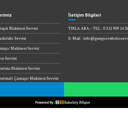
erimiz
İletişim Bilgileri
aşık Makinesi Servisi
TIKLA ARA – TEL : 0 212 909 14 3
dolabı Servisi
E-Mail :
info@gungorenbekoserv
aşır Makinesi Servisi
ın Servisi
utma Makinesi Servisi
utmalı Çamaşır Makinesi Servisi
rodalga Fırın Servisi
 Üstü Ocak Servisi
es