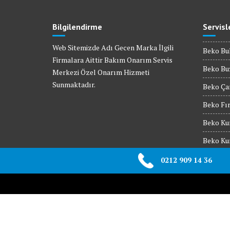
Bilgilendirme
Servisl
Web Sitemizde Adı Gecen Marka İlgili
Beko Bul
Firmalara Aittir Bakım Onarım Servis
Beko Buz
Merkezi Özel Onarım Hizmeti
Sunmaktadır.
Beko Çam
Beko Fır
Beko Kur
Beko Kur
Beko Mik
0212 909 14 36
Beko Set
© All right reserved 2017
Medical Circle by
Acme Them