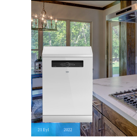
21
Eyl
2022