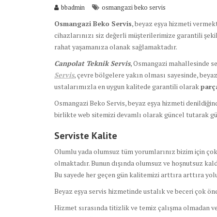
bbadmin
osmangazi beko servis
Osmangazi Beko Servis
, beyaz eşya hizmeti vermekt
cihazlarınızı siz değerli müşterilerimize garantili şe
rahat yaşamanıza olanak sağlamaktadır.
Canpolat Teknik Servis
, Osmangazi mahallesinde se
Servis
, çevre bölgelere yakın olması sayesinde, beya
ustalarımızla en uygun kalitede garantili olarak
par
Osmangazi Beko Servis, beyaz eşya hizmeti denildiğin
birlikte web sitemizi devamlı olarak güncel tutarak gü
Serviste Kalite
Olumlu yada olumsuz tüm yorumlarınız bizim için çok d
olmaktadır. Bunun dışında olumsuz ve hoşnutsuz kaldı
Bu sayede her geçen gün kalitemizi arttıra arttıra y
Beyaz eşya servis hizmetinde ustalık ve beceri çok ön
Hizmet sırasında titizlik ve temiz çalışma olmadan ver