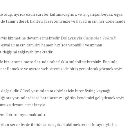
e olup, ayrıca uzun süreler kullanacağınız ve iyi çalışan
beyaz eşya
kilde tamir ederek kaliteyi hissetemenize ve hayatınızın her döneminde
rvis hizmetine devam etmektedir. Dolayısıyla
Canpolat Teknik
z eşyalarınızın tamirini hemen hızlıca yapabilir ve uzman
ça
değişimi sağlayabilmektedir.
de bizi arama motorlarında rahatlıkla bulabilmektesiniz. Bununla
ncellemekte ve ayrıca web sitemizi de bir iş yeri olarak görmekteyiz.
eğerlidir. Güzel yorumlarınız bizler için birer övünç kaynağı
ğınız yorumlarda ise hatalarımızı görüp kendimizi geliştirmekteyiz.
olumuza devam etmekteyiz.
emli bir rol oynamaktadır.
ilen servislerde ileride sorun çıkartabilmektedir. Dolayısıyla bu