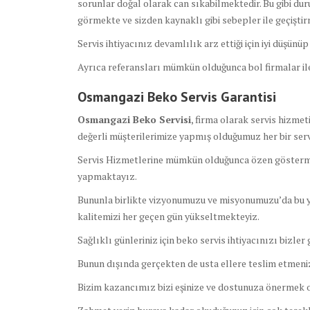
sorunlar doğal olarak can sıkabilmektedir. Bu gibi dur
görmekte ve sizden kaynaklı gibi sebepler ile geçiştir
Servis ihtiyacınız devamlılık arz ettiği için iyi düşünü
Ayrıca referansları mümkün olduğunca bol firmalar ile
Osmangazi Beko Servis Garantisi
Osmangazi Beko Servisi
, firma olarak servis hizme
değerli müşterilerimize yapmış olduğumuz her bir servi
Servis Hizmetlerine mümkün olduğunca özen göstermektey
yapmaktayız.
Bununla birlikte vizyonumuzu ve misyonumuzu’da bu y
kalitemizi her geçen gün yükseltmekteyiz.
Sağlıklı günleriniz için beko servis ihtiyacınızı bizler 
Bunun dışında gerçekten de usta ellere teslim etmeniz
Bizim kazancımız bizi eşinize ve dostunuza önermek 