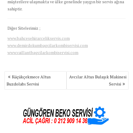
müşterilere ulaşmakta ve ülke genelinde yaygın bir servis ağına
sahiptir.
Diğer Sitelerimiz ;
www.bahcesehirarcelikservis.com
www.demirdokumbagcilarkombiservisi.com
www.vaillantbagcilarkombiservisi.com
Yazı
Küçükçekmece Altus
Avcılar Altus Bulaşık Makinesi
gezinmesi
Buzdolabı Servisi
Servisi