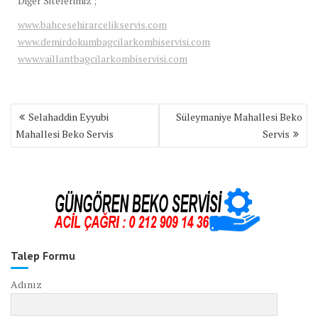
Diğer Sitelerimiz ;
www.bahcesehirarcelikservis.com
www.demirdokumbagcilarkombiservisi.com
www.vaillantbagcilarkombiservisi.com
Yazı
Selahaddin Eyyubi
Süleymaniye Mahallesi Beko
gezinmesi
Mahallesi Beko Servis
Servis
Talep Formu
Adınız