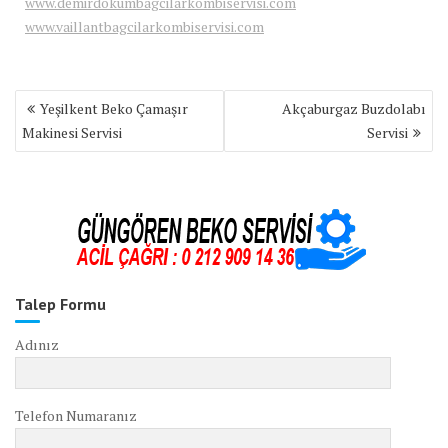
www.demirdokumbagcilarkombiservisi.com
www.vaillantbagcilarkombiservisi.com
Yazı
Yeşilkent Beko Çamaşır
Akçaburgaz Buzdolabı
gezinmesi
Makinesi Servisi
Servisi
Talep Formu
Adınız
Telefon Numaranız