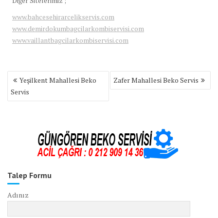
Diğer Sitelerimiz ;
www.bahcesehirarcelikservis.com
www.demirdokumbagcilarkombiservisi.com
www.vaillantbagcilarkombiservisi.com
Yazı
Yeşilkent Mahallesi Beko
Zafer Mahallesi Beko Servis
gezinmesi
Servis
Talep Formu
Adınız