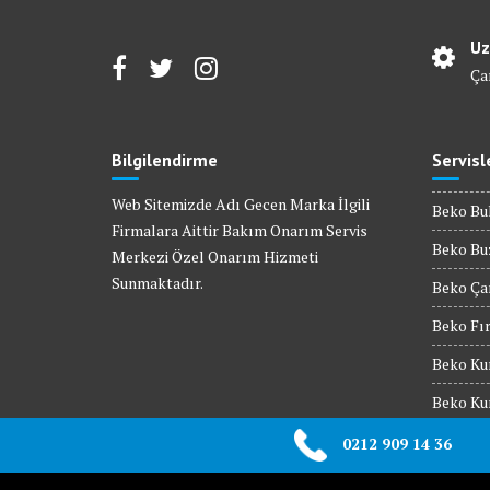
Uz
Ça
Bilgilendirme
Servisl
Web Sitemizde Adı Gecen Marka İlgili
Beko Bul
Firmalara Aittir Bakım Onarım Servis
Beko Buz
Merkezi Özel Onarım Hizmeti
Sunmaktadır.
Beko Çam
Beko Fır
Beko Kur
Beko Kur
Beko Mik
0212 909 14 36
Beko Set