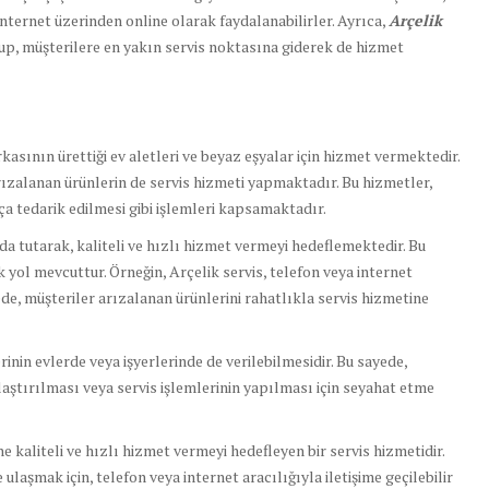
nternet üzerinden online olarak faydalanabilirler. Ayrıca,
Arçelik
lup, müşterilere en yakın servis noktasına giderek de hizmet
rkasının ürettiği ev aletleri ve beyaz eşyalar için hizmet vermektedir.
rızalanan ürünlerin de servis hizmeti yapmaktadır. Bu hizmetler,
ça tedarik edilmesi gibi işlemleri kapsamaktadır.
da tutarak, kaliteli ve hızlı hizmet vermeyi hedeflemektedir. Bu
k yol mevcuttur. Örneğin, Arçelik servis, telefon veya internet
de, müşteriler arızalanan ürünlerini rahatlıkla servis hizmetine
lerinin evlerde veya işyerlerinde de verilebilmesidir. Bu sayede,
laştırılması veya servis işlemlerinin yapılması için seyahat etme
ne kaliteli ve hızlı hizmet vermeyi hedefleyen bir servis hizmetidir.
laşmak için, telefon veya internet aracılığıyla iletişime geçilebilir