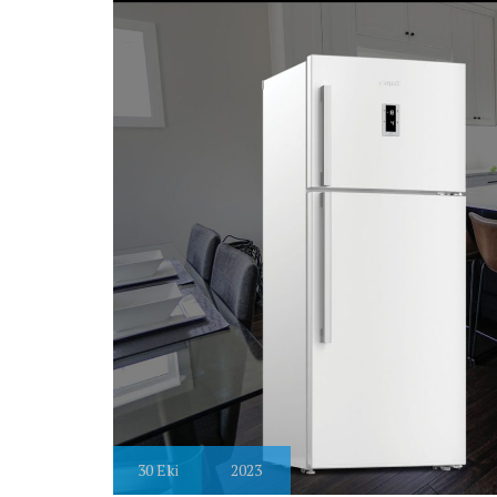
30
Eki
2023