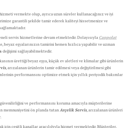
 hizmeti vermekte olup, ayrıca uzun süreler kullanacağınız ve iyi
erimize garantili şekilde tamir ederek kaliteyi hissetmenize ve
sağlamaktadır.
eneli servis hizmetlerine devam etmektedir. Dolayısıyla
Canpolat
e, beyaz eşyalarınızın tamirini hemen hızlıca yapabilir ve uzman
ça
değişimi sağlayabilmektedir.
kasının ürettiği beyaz eşya, küçük ev aletleri ve klimalar gibi ürünlerin
rvis
, arızalanan ürünlerin tamir edilmesi veya değiştirilmesi gibi
nlerinin performansını optimize etmek için yıllık periyodik bakımlar
n güvenilirliğini ve performansını koruma amacıyla müşterilerine
nin memnuniyetini ön planda tutan
Arçelik Servis
, arızalanan ürünleri
.
k için çeşitli kanallar aracılığıyla hizmet vermektedir. Müşteriler,