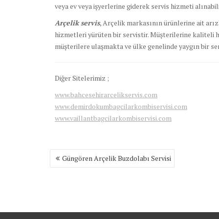
veya ev veya işyerlerine giderek servis hizmeti alınabili
Arçelik servis
, Arçelik markasının ürünlerine ait arı
hizmetleri yürüten bir servistir. Müşterilerine kalite
müşterilere ulaşmakta ve ülke genelinde yaygın bir ser
Diğer Sitelerimiz ;
www.bahcesehirarcelikservis.com
www.demirdokumbagcilarkombiservisi.com
www.vaillantbagcilarkombiservisi.com
Yazı
Güngören Arçelik Buzdolabı Servisi
gezinmesi