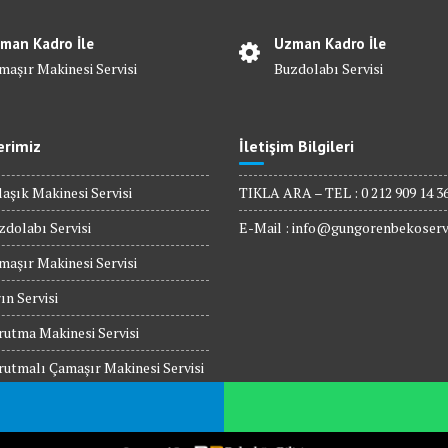
man Kadro İle
Uzman Kadro İle
maşır Makinesi Servisi
Buzdolabı Servisi
erimiz
İletişim Bilgileri
aşık Makinesi Servisi
TIKLA ARA – TEL : 0 212 909 14 3
dolabı Servisi
E-Mail :
info@gungorenbekoserv
aşır Makinesi Servisi
ın Servisi
utma Makinesi Servisi
utmalı Çamaşır Makinesi Servisi
rodalga Fırın Servisi
 Üstü Ocak Servisi