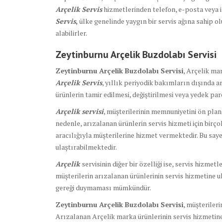
Arçelik Servis
hizmetlerinden telefon, e-posta veya i
Servis
,
ülke genelinde yaygın bir servis ağına sahip o
alabilirler.
Zeytinburnu Arçelik Buzdolabı Servisi
Zeytinburnu Arçelik Buzdolabı Servisi
, Arçelik ma
Arçelik Servis
, yıllık periyodik bakımların dışında a
ürünlerin tamir edilmesi, değiştirilmesi veya yedek par
Arçelik servisi
, müşterilerinin memnuniyetini ön plan
nedenle, arızalanan ürünlerin servis hizmeti için birço
aracılığıyla müşterilerine hizmet vermektedir. Bu saye
ulaştırabilmektedir.
Arçelik
servisinin diğer bir özelliği ise, servis hizmet
müşterilerin arızalanan ürünlerinin servis hizmetine u
gereği duymaması mümkündür.
Zeytinburnu Arçelik Buzdolabı Servisi
, müşterileri
Arızalanan Arçelik marka ürünlerinin servis hizmetine u