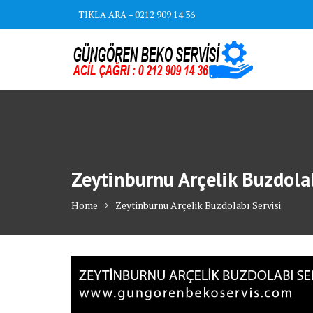
Skip
TIKLA ARA – 0212 909 14 36
to
content
Zeytinburnu Arçelik Buzdolab
Home
Zeytinburnu Arçelik Buzdolabı Servisi