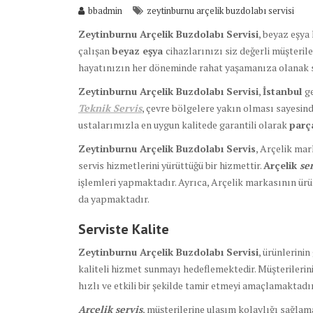
bbadmin
zeytinburnu arçelik buzdolabı servisi
Zeytinburnu Arçelik Buzdolabı Servisi
, beyaz eşya
çalışan
beyaz eşya
cihazlarınızı siz değerli müşteril
hayatınızın her döneminde rahat yaşamanıza olanak 
Zeytinburnu Arçelik Buzdolabı Servisi
,
İstanbul
g
Teknik Servis
, çevre bölgelere yakın olması sayesind
ustalarımızla en uygun kalitede garantili olarak
par
Zeytinburnu Arçelik Buzdolabı Servis
, Arçelik mar
servis hizmetlerini yürüttüğü bir hizmettir.
Arçelik
se
işlemleri yapmaktadır. Ayrıca, Arçelik markasının ürü
da yapmaktadır.
Serviste Kalite
Zeytinburnu Arçelik Buzdolabı Servisi
, ürünlerini
kaliteli hizmet sunmayı hedeflemektedir. Müşterileri
hızlı ve etkili bir şekilde tamir etmeyi amaçlamaktadır
Arçelik servis
, müşterilerine ulaşım kolaylığı sağlama