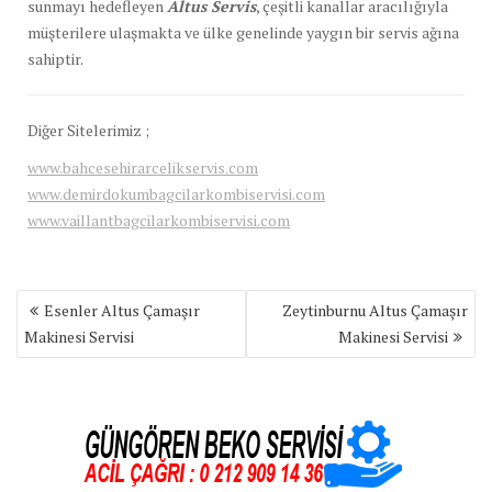
sunmayı hedefleyen
Altus Servis
, çeşitli kanallar aracılığıyla
müşterilere ulaşmakta ve ülke genelinde yaygın bir servis ağına
sahiptir.
Diğer Sitelerimiz ;
www.bahcesehirarcelikservis.com
www.demirdokumbagcilarkombiservisi.com
www.vaillantbagcilarkombiservisi.com
Yazı
Esenler Altus Çamaşır
Zeytinburnu Altus Çamaşır
gezinmesi
Makinesi Servisi
Makinesi Servisi