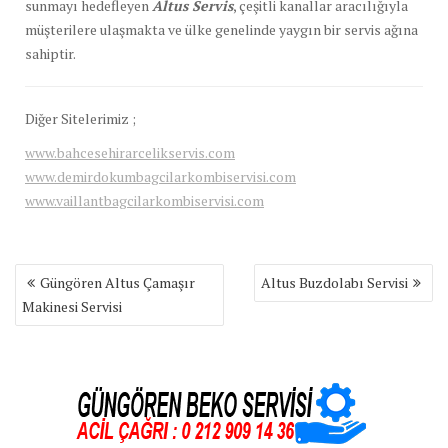
sunmayı hedefleyen
Altus Servis
, çeşitli kanallar aracılığıyla
müşterilere ulaşmakta ve ülke genelinde yaygın bir servis ağına
sahiptir.
Diğer Sitelerimiz ;
www.bahcesehirarcelikservis.com
www.demirdokumbagcilarkombiservisi.com
www.vaillantbagcilarkombiservisi.com
Yazı
Güngören Altus Çamaşır
Altus Buzdolabı Servisi
gezinmesi
Makinesi Servisi