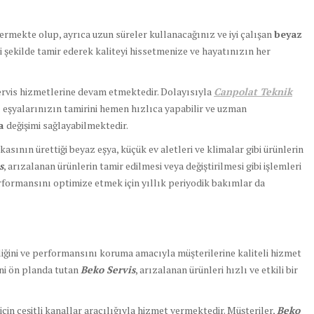
vermekte olup, ayrıca uzun süreler kullanacağınız ve iyi çalışan
beyaz
li şekilde tamir ederek kaliteyi hissetmenize ve hayatınızın her
ervis hizmetlerine devam etmektedir. Dolayısıyla
Canpolat Teknik
z eşyalarınızın tamirini hemen hızlıca yapabilir ve uzman
ça
değişimi sağlayabilmektedir.
kasının ürettiği beyaz eşya, küçük ev aletleri ve klimalar gibi ürünlerin
s
, arızalanan ürünlerin tamir edilmesi veya değiştirilmesi gibi işlemleri
formansını optimize etmek için yıllık periyodik bakımlar da
irliğini ve performansını koruma amacıyla müşterilerine kaliteli hizmet
ni ön planda tutan
Beko Servis
, arızalanan ürünleri hızlı ve etkili bir
için çeşitli kanallar aracılığıyla hizmet vermektedir. Müşteriler,
Beko