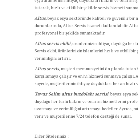
eşya ürünlerinin ihtiyaç duydukları bakım ve onarım iş
tutarak, hızlı ve etkili bir şekilde servis hizmeti sunma
Altus
, beyaz eşya sektöründe kaliteli ve güvenilir bir
durumlarında, Altus Servis hizmeti kullanılabilir. Alt
profesyonel bir şekilde sunmaktadır.
Altus servis ekibi
, ürünlerinizin ihtiyaç duyduğu her 
Servis ekibi, ürünlerinizin işlemlerini hızlı ve etkili bi
verimliliğini artırır.
Altus servis
, müşteri memnuniyetini ön planda tutan bi
karşılamaya çalışır ve en iyi hizmeti sunmaya çalışır. 
sayede, müşterilerinin ihtiyaç duydukları her an hızlı ve
Yavuz Selim altus buzdolabı servisi
, beyaz eşya sek
duyduğu her türlü bakım ve onarım hizmetlerini profesy
uzatmayı ve verimliliğini artırmayı hedefler. Ayrıca, 
verir ve müşterilerine 7/24 telefon desteği de sunar.
Diğer Sitelerimiz ;