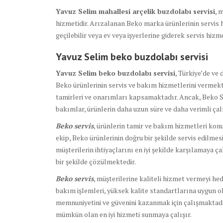
Yavuz Selim mahallesi arçelik buzdolabı servisi
, 
hizmetidir. Arızalanan Beko marka ürünlerinin servis h
geçilebilir veya ev veya işyerlerine giderek servis hizmet
Yavuz Selim beko buzdolabı
servisi
Yavuz Selim beko buzdolabı servisi
, Türkiye’de ve
Beko ürünlerinin servis ve bakım hizmetlerini vermek
tamirleri ve onarımları kapsamaktadır. Ancak, Beko S
bakımlar, ürünlerin daha uzun süre ve daha verimli ç
Beko servis
, ürünlerin tamir ve bakım hizmetleri kon
ekip, Beko ürünlerinin doğru bir şekilde servis edilmesi 
müşterilerin ihtiyaçlarını en iyi şekilde karşılamaya ç
bir şekilde çözülmektedir.
Beko servis
, müşterilerine kaliteli hizmet vermeyi he
bakım işlemleri, yüksek kalite standartlarına uygun ol
memnuniyetini ve güvenini kazanmak için çalışmaktadır
mümkün olan en iyi hizmeti sunmaya çalışır.