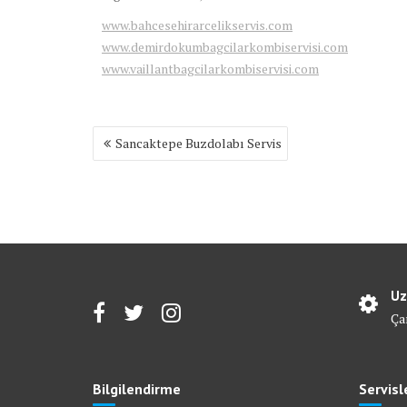
www.bahcesehirarcelikservis.com
www.demirdokumbagcilarkombiservisi.com
www.vaillantbagcilarkombiservisi.com
Yazı
Sancaktepe Buzdolabı Servis
gezinmesi
Uz
Ça
Bilgilendirme
Servisl