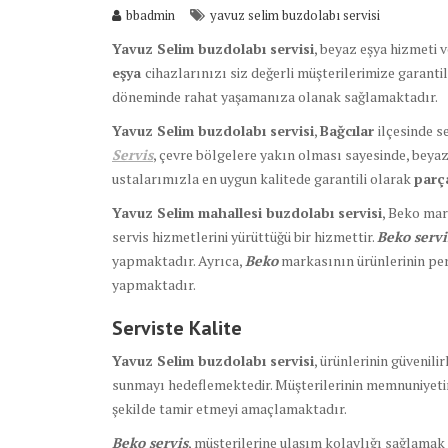
bbadmin
yavuz selim buzdolabı servisi
Yavuz Selim buzdolabı servisi
, beyaz eşya hizmeti 
eşya
cihazlarınızı siz değerli müşterilerimize garanti
döneminde rahat yaşamanıza olanak sağlamaktadır.
Yavuz Selim buzdolabı servisi
,
Bağcılar
ilçesinde s
Servis
, çevre bölgelere yakın olması sayesinde, beya
ustalarımızla en uygun kalitede garantili olarak
par
Yavuz Selim mahallesi buzdolabı servisi
, Beko mar
servis hizmetlerini yürüttüğü bir hizmettir.
Beko servi
yapmaktadır. Ayrıca,
Beko
markasının ürünlerinin per
yapmaktadır.
Serviste Kalite
Yavuz Selim buzdolabı servisi
, ürünlerinin güvenil
sunmayı hedeflemektedir. Müşterilerinin memnuniyeti
şekilde tamir etmeyi amaçlamaktadır.
Beko servis
, müşterilerine ulaşım kolaylığı sağlamak 