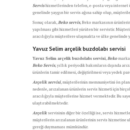
Servis
hizmetlerinden telefon, e-posta veya internet ü
genelinde yaygın bir servis ağına sahip olup, müşterile
Sonuç olarak,
Beko servis
, Beko markasının ürünlerin
yapılması gibi hizmetleri yürüten bir servistir. Müşte
aracılığıyla müşterilere ulaşmakta ve ülke genelinde ya
Yavuz Selim arçelik buzdolabı servisi
Yavuz Selim arçelik buzdolabı servisi
,
Beko
markas
Beko Servis
, yıllık periyodik bakımların dışında arı
ürünlerin tamir edilmesi, değiştirilmesi veya yedek par
Arçelik servisi
, müşterilerinin memnuniyetini ön plan
nedenle, arızalanan ürünlerin servis hizmeti için birço
aracılığıyla müşterilerine hizmet vermektedir. Bu saye
ulaştırabilmektedir.
Arçelik
servisinin diğer bir özelliği ise, servis hizmet
müşterilerin arızalanan ürünlerinin servis hizmetine u
gereği duymaması mümkündür.