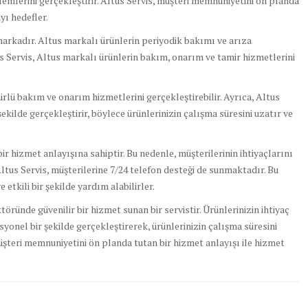
lemlerini gerçekleştirir. Altus Servis, müşteri memnuniyetini ön planda
yı hedefler.
 markadır. Altus markalı ürünlerin periyodik bakımı ve arıza
us Servis, Altus markalı ürünlerin bakım, onarım ve tamir hizmetlerini
türlü bakım ve onarım hizmetlerini gerçekleştirebilir. Ayrıca, Altus
r şekilde gerçekleştirir, böylece ürünlerinizin çalışma süresini uzatır ve
r hizmet anlayışına sahiptir. Bu nedenle, müşterilerinin ihtiyaçlarını
Altus Servis, müşterilerine 7/24 telefon desteği de sunmaktadır. Bu
 etkili bir şekilde yardım alabilirler.
töründe güvenilir bir hizmet sunan bir servistir. Ürünlerinizin ihtiyaç
onel bir şekilde gerçekleştirerek, ürünlerinizin çalışma süresini
müşteri memnuniyetini ön planda tutan bir hizmet anlayışı ile hizmet