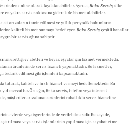
zerinden online olarak faydalanabilirler. Ayrıca,
Beko Servis
,
ülke
re en yakın servis noktasına giderek de hizmet alabilirler.
e ait arızaların tamir edilmesi ve yıllık periyodik bakımların
rilerine kaliteli hizmet sunmayı hedefleyen
Beko Servis
, çeşitli kanallar
ygın bir servis ağına sahiptir.
ının ürettiği ev aletleri ve beyaz eşyalar için hizmet vermektedir.
zalanan ürünlerin de servis hizmeti yapmaktadır. Bu hizmetler,
ça tedarik edilmesi gibi işlemleri kapsamaktadır.
da tutarak, kaliteli ve hızlı hizmet vermeyi hedeflemektedir. Bu
k yol mevcuttur. Örneğin, Beko servis, telefon veya internet
de, müşteriler arızalanan ürünlerini rahatlıkla servis hizmetine
lerinin evlerde veya işyerlerinde de verilebilmesidir. Bu sayede,
laştırılması veya servis işlemlerinin yapılması için seyahat etme