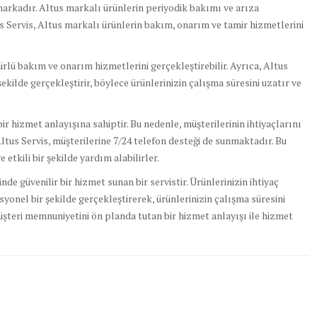
 markadır. Altus markalı ürünlerin periyodik bakımı ve arıza
us Servis, Altus markalı ürünlerin bakım, onarım ve tamir hizmetlerini
türlü bakım ve onarım hizmetlerini gerçekleştirebilir. Ayrıca, Altus
r şekilde gerçekleştirir, böylece ürünlerinizin çalışma süresini uzatır ve
r hizmet anlayışına sahiptir. Bu nedenle, müşterilerinin ihtiyaçlarını
Altus Servis, müşterilerine 7/24 telefon desteği de sunmaktadır. Bu
 etkili bir şekilde yardım alabilirler.
nde güvenilir bir hizmet sunan bir servistir. Ürünlerinizin ihtiyaç
onel bir şekilde gerçekleştirerek, ürünlerinizin çalışma süresini
müşteri memnuniyetini ön planda tutan bir hizmet anlayışı ile hizmet