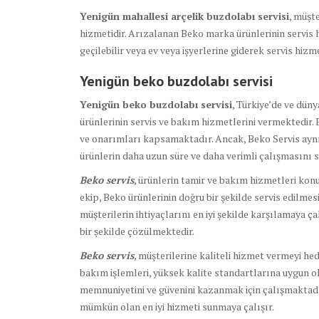
Yenigün mahallesi arçelik buzdolabı servisi
, müşte
hizmetidir. Arızalanan Beko marka ürünlerinin servis h
geçilebilir veya ev veya işyerlerine giderek servis hizmet
Yenigün beko buzdolabı
servisi
Yenigün beko buzdolabı servisi
, Türkiye’de ve dün
ürünlerinin servis ve bakım hizmetlerini vermektedir.
ve onarımları kapsamaktadır. Ancak, Beko Servis ayn
ürünlerin daha uzun süre ve daha verimli çalışmasını
Beko servis
, ürünlerin tamir ve bakım hizmetleri kon
ekip, Beko ürünlerinin doğru bir şekilde servis edilmesi 
müşterilerin ihtiyaçlarını en iyi şekilde karşılamaya ç
bir şekilde çözülmektedir.
Beko servis
, müşterilerine kaliteli hizmet vermeyi he
bakım işlemleri, yüksek kalite standartlarına uygun ol
memnuniyetini ve güvenini kazanmak için çalışmaktadır
mümkün olan en iyi hizmeti sunmaya çalışır.