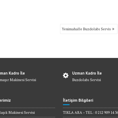
Yenimahalle Buzdolabı Servis
man Kadro İle
Uzman Kadro İle
maşır Makinesi Servisi
Buzdolabı Servisi
erimiz
İletişim Bilgileri
aşık Makinesi Servisi
TIKLA ARA – TEL : 0 212 909 14 3