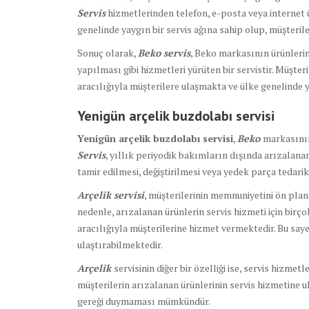
Servis
hizmetlerinden telefon, e-posta veya internet ü
genelinde yaygın bir servis ağına sahip olup, müşterile
Sonuç olarak,
Beko servis
, Beko markasının ürünlerin
yapılması gibi hizmetleri yürüten bir servistir. Müşte
aracılığıyla müşterilere ulaşmakta ve ülke genelinde ya
Yenigün arçelik buzdolabı servisi
Yenigün arçelik buzdolabı servisi
,
Beko
markasının
Servis
, yıllık periyodik bakımların dışında arızalana
tamir edilmesi, değiştirilmesi veya yedek parça tedari
Arçelik servisi
, müşterilerinin memnuniyetini ön plan
nedenle, arızalanan ürünlerin servis hizmeti için birço
aracılığıyla müşterilerine hizmet vermektedir. Bu saye
ulaştırabilmektedir.
Arçelik
servisinin diğer bir özelliği ise, servis hizmet
müşterilerin arızalanan ürünlerinin servis hizmetine u
gereği duymaması mümkündür.