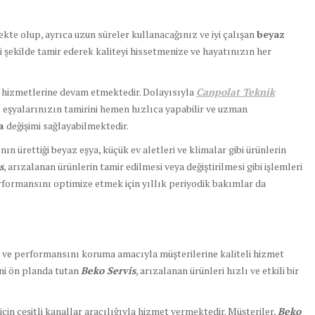
ekte olup, ayrıca uzun süreler kullanacağınız ve iyi çalışan
beyaz
li şekilde tamir ederek kaliteyi hissetmenize ve hayatınızın her
s hizmetlerine devam etmektedir. Dolayısıyla
Canpolat Teknik
z eşyalarınızın tamirini hemen hızlıca yapabilir ve uzman
ça
değişimi sağlayabilmektedir.
ın ürettiği beyaz eşya, küçük ev aletleri ve klimalar gibi ürünlerin
s
, arızalanan ürünlerin tamir edilmesi veya değiştirilmesi gibi işlemleri
formansını optimize etmek için yıllık periyodik bakımlar da
ini ve performansını koruma amacıyla müşterilerine kaliteli hizmet
ni ön planda tutan
Beko Servis
, arızalanan ürünleri hızlı ve etkili bir
için çeşitli kanallar aracılığıyla hizmet vermektedir. Müşteriler,
Beko