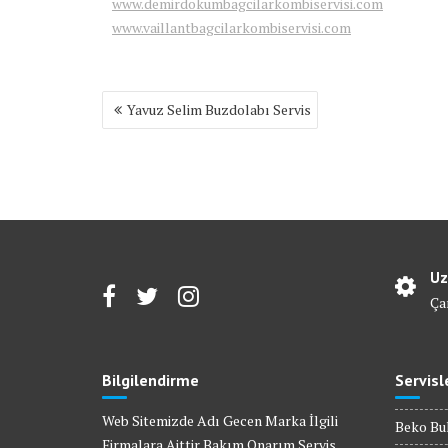
www.demirdokumbagcilarkombiservisi.com
www.vaillantbagcilarkombiservisi.com
Yazı
Yavuz Selim Buzdolabı Servis
gezinmesi
Uz
Ça
Bilgilendirme
Servisl
Web Sitemizde Adı Gecen Marka İlgili
Beko Bul
Firmalara Aittir Bakım Onarım Servis