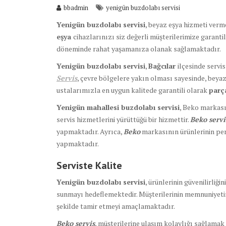
bbadmin
yenigün buzdolabı servisi
Yenigün buzdolabı servisi
, beyaz eşya hizmeti verm
eşya
cihazlarınızı siz değerli müşterilerimize garanti
döneminde rahat yaşamanıza olanak sağlamaktadır.
Yenigün buzdolabı servisi
,
Bağcılar
ilçesinde servi
Servis
, çevre bölgelere yakın olması sayesinde, beya
ustalarımızla en uygun kalitede garantili olarak
par
Yenigün mahallesi buzdolabı servisi
, Beko markasın
servis hizmetlerini yürüttüğü bir hizmettir.
Beko servi
yapmaktadır. Ayrıca,
Beko
markasının ürünlerinin per
yapmaktadır.
Serviste Kalite
Yenigün buzdolabı servisi
, ürünlerinin güvenilirliğ
sunmayı hedeflemektedir. Müşterilerinin memnuniyeti
şekilde tamir etmeyi amaçlamaktadır.
Beko servis
, müşterilerine ulaşım kolaylığı sağlamak 