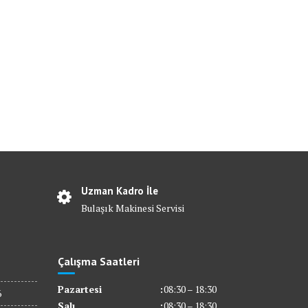
Uzman Kadro İle
Bulaşık Makinesi Servisi
Çalışma Saatleri
Pazartesi
:
08:30 – 18:30
6
Salı
:
08:30 – 18:30